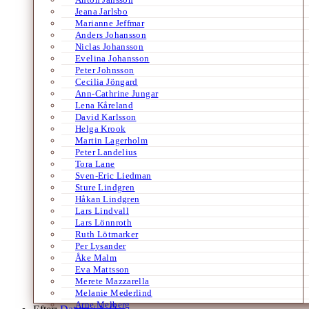
Jeana Jarlsbo
Marianne Jeffmar
Anders Johansson
Niclas Johansson
Evelina Johansson
Peter Johnsson
Cecilia Jöngard
Ann-Cathrine Jungar
Lena Kåreland
David Karlsson
Helga Krook
Martin Lagerholm
Peter Landelius
Tora Lane
Sven-Eric Liedman
Sture Lindgren
Håkan Lindgren
Lars Lindvall
Lars Lönnroth
Ruth Lötmarker
Per Lysander
Åke Malm
Eva Mattsson
Merete Mazzarella
Melanie Mederlind
Arne Melberg