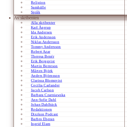
Religion
Samhälle
Språk
Av skribenten
Alla skribenter
Karl Ågerup
Ida Andersen
Erik Andersson
Niklas Andersson
Tommy Andersson
Robert Azar
Theresa Benér
Erik Bergqvist
Martin Berntson
Mårten Björk
Anders Björnsson
Clarissa Blomqvist
Cecilia Carlander
Jacob Carlson
Barbara Czarniawska
Ann-Sofie Dahl
Johan Dahlbäck
Redaktionen
Dixikon Podcast
Barbro Eberan
Ingrid Elam