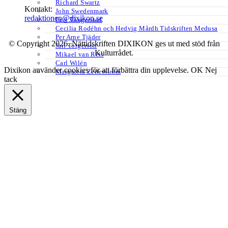
Richard Swartz
Kontakt:
John Swedenmark
redaktionen@dixikon.se
Erik Tängerstad
Cecilia Rodéhn och Hedvig Mårdh Tidskriften Medusa
Per Arne Tjäder
© Copyright 2026. Nättidskriften DIXIKON ges ut med stöd från
Jarl Torgerson
Kulturrådet.
Mikael van Reis
Carl Wilén
Dixikon använder cookies för att förbättra din upplevelse.
OK
Nej
Margareta Zetterström
tack
Stäng
Privacy Overview
This website uses cookies to improve your experience while you
navigate through the website. Out of these, the cookies that are
categorized as necessary are stored on your browser as they are
essential for the working of basic functionalities of the website. We
also use third-party cookies that help us analyze and understand how
you use this website. These cookies will be stored in your browser
only with your consent. You also have the option to opt-out of these
cookies. But opting out of some of these cookies may affect your
browsing experience.