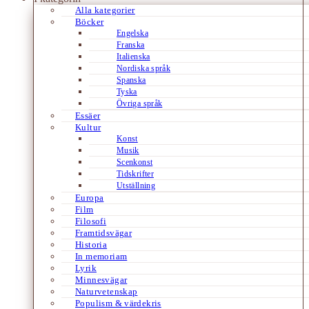
Alla kategorier
Böcker
Engelska
Franska
Italienska
Nordiska språk
Spanska
Tyska
Övriga språk
Essäer
Kultur
Konst
Musik
Scenkonst
Tidskrifter
Utställning
Europa
Film
Filosofi
Framtidsvägar
Historia
In memoriam
Lyrik
Minnesvägar
Naturvetenskap
Populism & värdekris