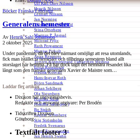
Efter:
Datum /
A-Ö
Ulf Karl Olov Nilsson
Henrik Nilsson
Böcker
Franska
Litteratur
Lennart Nilsson
Jan Norming
Generalens hemester
Tidskriften Ord&Bild
Stina Otterberg
Magnus P. Ängsal
Av
Henrik Sahl Johansson
Milorad Pejic
2 oktober 2025
Ruth Pergament
Mattias Pirholt
Under pandemin, då det blev närmast omöjligt att resa utomlands,
Anna Remmets
fick man istället ta hemester och tillbringa semestern bland allt
Torsten Rönnerstrand Tidskriften Medusa
storslaget här hemma. Få har dock tagit det hemnära resandet lika
Ervin Rosenberg
långt som den franske generalen Xavier de Maistre som…
Fredrik Rosvall
Hans-Ingvar Roth
Björn Sandmark
Laddar fler artiklar
Johan Sehlberg
Ola Sigurdson
Dixikon har utgivningsbevis.
Pernilla Ståhl
Redaktör och ansvarig utgivare: Per Brodén
Pernilla Ståhl (red.)
Bo Stråth
Tidskriften Dixikon
Ragnar Strömberg
Göteborg
Stig Strömholm
Fredrik Svenaeus
Textfält footer 3
Jayne Svenungsson
Jan Henrik Swahn