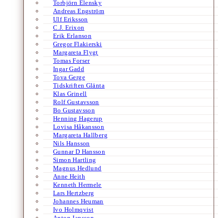
Torbjörn Elensky
Andreas Engström
Ulf Eriksson
C.J. Erixon
Erik Erlanson
Gregor Flakierski
Margareta Flygt
Tomas Forser
Ingar Gadd
Tova Gerge
Tidskriften Glänta
Klas Grinell
Rolf Gustavsson
Bo Gustavsson
Henning Hagerup
Lovisa Håkansson
Margareta Hallberg
Nils Hansson
Gunnar D Hansson
Simon Hartling
Magnus Hedlund
Anne Heith
Kenneth Hermele
Lars Hertzberg
Johannes Heuman
Ivo Holmqvist
Anton Jansson