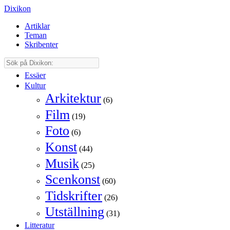
Dixikon
Artiklar
Teman
Skribenter
Essäer
Kultur
Arkitektur
(6)
Film
(19)
Foto
(6)
Konst
(44)
Musik
(25)
Scenkonst
(60)
Tidskrifter
(26)
Utställning
(31)
Litteratur