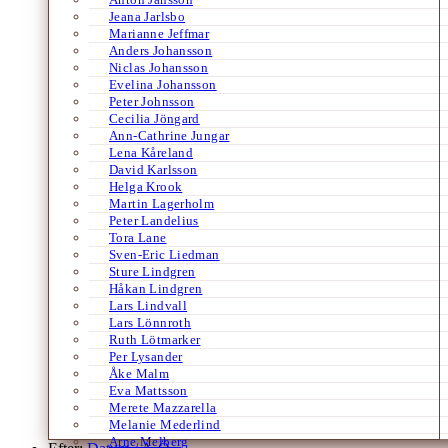
Jeana Jarlsbo
Marianne Jeffmar
Anders Johansson
Niclas Johansson
Evelina Johansson
Peter Johnsson
Cecilia Jöngard
Ann-Cathrine Jungar
Lena Kåreland
David Karlsson
Helga Krook
Martin Lagerholm
Peter Landelius
Tora Lane
Sven-Eric Liedman
Sture Lindgren
Håkan Lindgren
Lars Lindvall
Lars Lönnroth
Ruth Lötmarker
Per Lysander
Åke Malm
Eva Mattsson
Merete Mazzarella
Melanie Mederlind
Arne Melberg