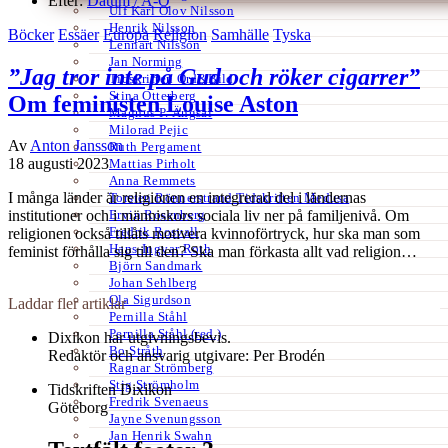
Efter:
Datum /
A-Ö
Ulf Karl Olov Nilsson
Henrik Nilsson
Böcker
Essäer
Europa
Religion
Samhälle
Tyska
Lennart Nilsson
Jan Norming
”Jag tror inte på Gud och röker cigarrer”
Tidskriften Ord&Bild
Stina Otterberg
Om feministen Louise Aston
Magnus P. Ängsal
Milorad Pejic
Av
Anton Jansson
Ruth Pergament
18 augusti 2023
Mattias Pirholt
Anna Remmets
I många länder är religionen en integrerad del i ländernas
Torsten Rönnerstrand Tidskriften Medusa
Ervin Rosenberg
institutioner och i människors sociala liv ner på familjenivå. Om
Fredrik Rosvall
religionen också tillåts motivera kvinnoförtryck, hur ska man som
Hans-Ingvar Roth
feminist förhålla sig till den? Ska man förkasta allt vad religion…
Björn Sandmark
Johan Sehlberg
Ola Sigurdson
Laddar fler artiklar
Pernilla Ståhl
Pernilla Ståhl (red.)
Dixikon har utgivningsbevis.
Bo Stråth
Redaktör och ansvarig utgivare: Per Brodén
Ragnar Strömberg
Stig Strömholm
Tidskriften Dixikon
Fredrik Svenaeus
Göteborg
Jayne Svenungsson
Jan Henrik Swahn