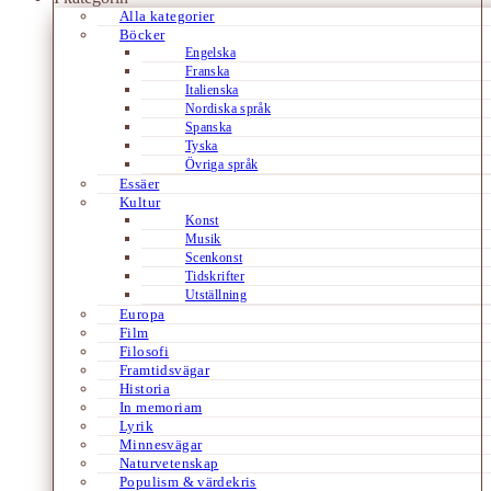
Alla kategorier
Böcker
Engelska
Franska
Italienska
Nordiska språk
Spanska
Tyska
Övriga språk
Essäer
Kultur
Konst
Musik
Scenkonst
Tidskrifter
Utställning
Europa
Film
Filosofi
Framtidsvägar
Historia
In memoriam
Lyrik
Minnesvägar
Naturvetenskap
Populism & värdekris