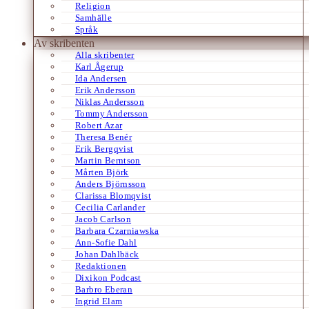
Religion
Samhälle
Språk
Av skribenten
Alla skribenter
Karl Ågerup
Ida Andersen
Erik Andersson
Niklas Andersson
Tommy Andersson
Robert Azar
Theresa Benér
Erik Bergqvist
Martin Berntson
Mårten Björk
Anders Björnsson
Clarissa Blomqvist
Cecilia Carlander
Jacob Carlson
Barbara Czarniawska
Ann-Sofie Dahl
Johan Dahlbäck
Redaktionen
Dixikon Podcast
Barbro Eberan
Ingrid Elam