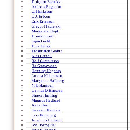
Torbjörn Elensky
Andreas Engström
Ulf Eriksson
C.J. Erixon
Erik Erlanson
Gregor Flakierski
Margareta Flygt
Tomas Forser
Ingar Gadd
Tova Gerge
Tidskriften Glänta
Klas Grinell
Rolf Gustavsson
Bo Gustavsson
Henning Hagerup
Lovisa Håkansson
Margareta Hallberg
Nils Hansson
Gunnar D Hansson
Simon Hartling
Magnus Hedlund
Anne Heith
Kenneth Hermele
Lars Hertzberg
Johannes Heuman
Ivo Holmqvist
Anton Jansson