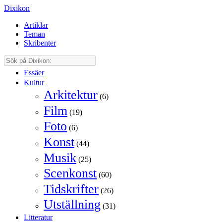
Dixikon
Artiklar
Teman
Skribenter
Essäer
Kultur
Arkitektur
(6)
Film
(19)
Foto
(6)
Konst
(44)
Musik
(25)
Scenkonst
(60)
Tidskrifter
(26)
Utställning
(31)
Litteratur