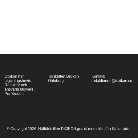
återupptäckta
författaren Hélène
Bessette. Hon var en
författarnas författare,
en förnyare som
under tidigt 50-tal
uppfann en litterär
hybridform, den
poetiska romanen,
Dixikon har
Tidskriften Dixikon
Kontakt:
men…
utgivningsbevis.
Göteborg
redaktionen@dixikon.se
Redaktör och
ansvarig utgivare:
Per Brodén
© Copyright 2026. Nättidskriften DIXIKON ges ut med stöd från Kulturrådet.