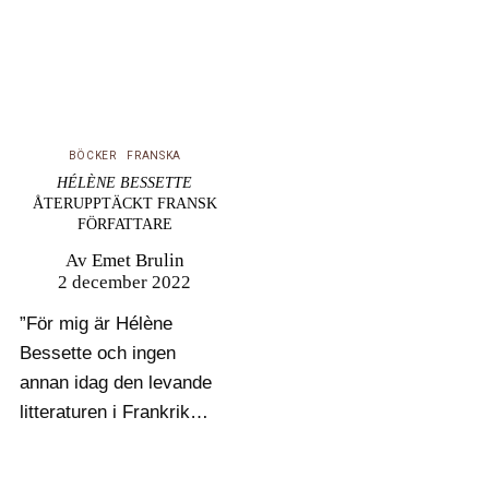
BÖCKER
FRANSKA
HÉLÈNE BESSETTE
ÅTERUPPTÄCKT FRANSK
FÖRFATTARE
Av
Emet Brulin
2 december 2022
”För mig är Hélène
Bessette och ingen
annan idag den levande
litteraturen i Frankrike”
ansåg Marguerite
Duras om den idag