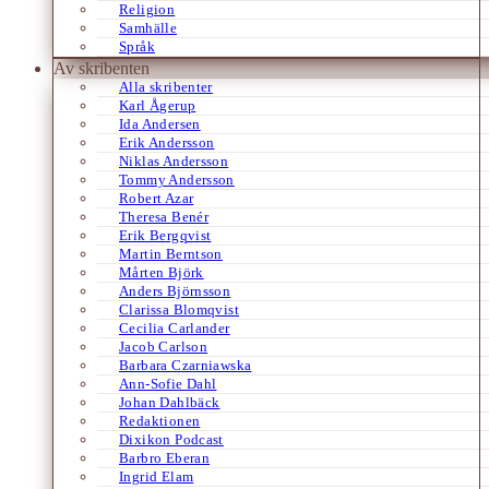
Religion
Samhälle
Språk
Av skribenten
Alla skribenter
Karl Ågerup
Ida Andersen
Erik Andersson
Niklas Andersson
Tommy Andersson
Robert Azar
Theresa Benér
Erik Bergqvist
Martin Berntson
Mårten Björk
Anders Björnsson
Clarissa Blomqvist
Cecilia Carlander
Jacob Carlson
Barbara Czarniawska
Ann-Sofie Dahl
Johan Dahlbäck
Redaktionen
Dixikon Podcast
Barbro Eberan
Ingrid Elam