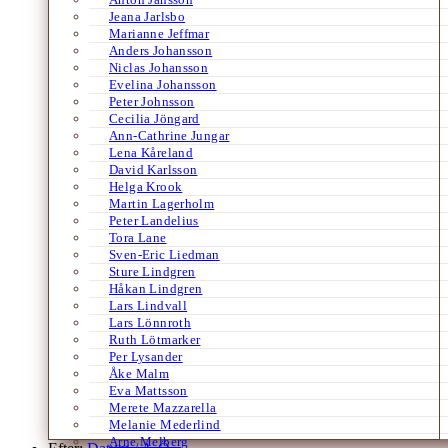
Jeana Jarlsbo
Marianne Jeffmar
Anders Johansson
Niclas Johansson
Evelina Johansson
Peter Johnsson
Cecilia Jöngard
Ann-Cathrine Jungar
Lena Kåreland
David Karlsson
Helga Krook
Martin Lagerholm
Peter Landelius
Tora Lane
Sven-Eric Liedman
Sture Lindgren
Håkan Lindgren
Lars Lindvall
Lars Lönnroth
Ruth Lötmarker
Per Lysander
Åke Malm
Eva Mattsson
Merete Mazzarella
Melanie Mederlind
Arne Melberg