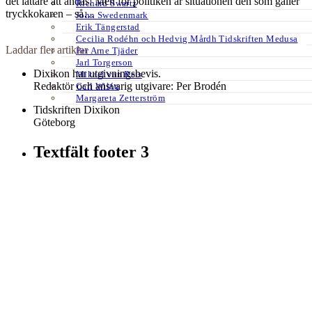
det lättare att andas. Men för politiken är situationen den som gäller
Richard Swartz
tryckkokaren – så…
John Swedenmark
Erik Tängerstad
Cecilia Rodéhn och Hedvig Mårdh Tidskriften Medusa
Laddar fler artiklar
Per Arne Tjäder
Jarl Torgerson
Dixikon har utgivningsbevis.
Mikael van Reis
Redaktör och ansvarig utgivare: Per Brodén
Carl Wilén
Margareta Zetterström
Tidskriften Dixikon
Göteborg
Textfält footer 3
Kontakt:
redaktionen@dixikon.se
© Copyright 2026. Nättidskriften DIXIKON ges ut med stöd från
Kulturrådet.
Dixikon använder cookies för att förbättra din upplevelse.
OK
Nej
tack