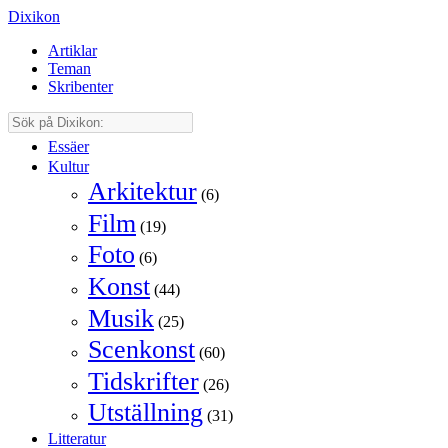
Dixikon
Artiklar
Teman
Skribenter
Essäer
Kultur
Arkitektur
(6)
Film
(19)
Foto
(6)
Konst
(44)
Musik
(25)
Scenkonst
(60)
Tidskrifter
(26)
Utställning
(31)
Litteratur