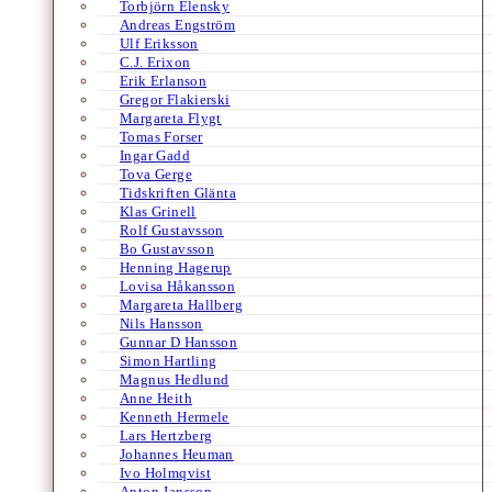
Torbjörn Elensky
Andreas Engström
Ulf Eriksson
C.J. Erixon
Erik Erlanson
Gregor Flakierski
Margareta Flygt
Tomas Forser
Ingar Gadd
Tova Gerge
Tidskriften Glänta
Klas Grinell
Rolf Gustavsson
Bo Gustavsson
Henning Hagerup
Lovisa Håkansson
Margareta Hallberg
Nils Hansson
Gunnar D Hansson
Simon Hartling
Magnus Hedlund
Anne Heith
Kenneth Hermele
Lars Hertzberg
Johannes Heuman
Ivo Holmqvist
Anton Jansson