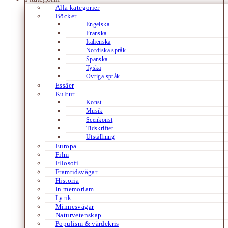
Alla kategorier
Böcker
Engelska
Franska
Italienska
Nordiska språk
Spanska
Tyska
Övriga språk
Essäer
Kultur
Konst
Musik
Scenkonst
Tidskrifter
Utställning
Europa
Film
Filosofi
Framtidsvägar
Historia
In memoriam
Lyrik
Minnesvägar
Naturvetenskap
Populism & värdekris