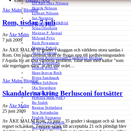
Efter:
Datum /
A-Ö
Ulf Karl Olov Nilsson
Henrik Nilsson
Åke Malm
Bloggar
Lennart Nilsson
Jan Norming
Rom, tisdag 7 juli
Tidskriften Ord&Bild
Stina Otterberg
Magnus P. Ängsal
Av
Åke Malm
Milorad Pejic
7 juli 2009
Ruth Pergament
Mattias Pirholt
Av ÅKE MALM 32 grader i skuggan och världens stora samlas i
Anna Remmets
Rom. Om några timmar skall de flygas upp till jordbävningsstaden
Torsten Rönnerstrand Tidskriften Medusa
l’Aquila för att lösa världens problem. Talar man med källor ”som
Ervin Rosenberg
står regeringen nära” är det inte svårt…
Fredrik Rosvall
Hans-Ingvar Roth
Björn Sandmark
Åke Malm
Bloggar
Johan Sehlberg
Ola Sigurdson
Skandalerna kring Berlusconi fortsätter
Pernilla Ståhl
Pernilla Ståhl (red.)
Bo Stråth
Av
Åke Malm
Ragnar Strömberg
25 juni 2009
Stig Strömholm
Fredrik Svenaeus
Av ÅKE MALM Rom, 21 juni – 35 grader i skuggan och så kom
Jayne Svenungsson
regnet och åskan. Tempen sjönk till acceptabla 21 och plötsligt blev
Jan Henrik Swahn