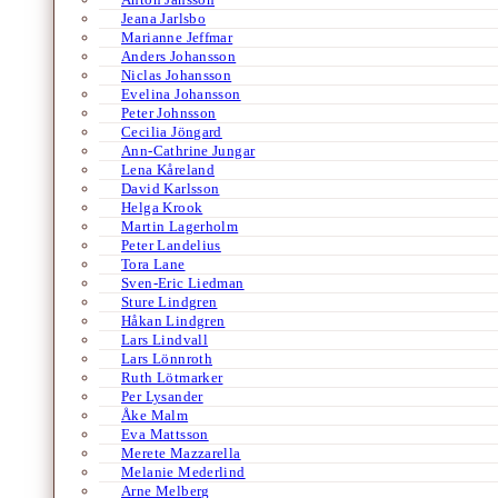
Jeana Jarlsbo
Marianne Jeffmar
Anders Johansson
Niclas Johansson
Evelina Johansson
Peter Johnsson
Cecilia Jöngard
Ann-Cathrine Jungar
Lena Kåreland
David Karlsson
Helga Krook
Martin Lagerholm
Peter Landelius
Tora Lane
Sven-Eric Liedman
Sture Lindgren
Håkan Lindgren
Lars Lindvall
Lars Lönnroth
Ruth Lötmarker
Per Lysander
Åke Malm
Eva Mattsson
Merete Mazzarella
Melanie Mederlind
Arne Melberg