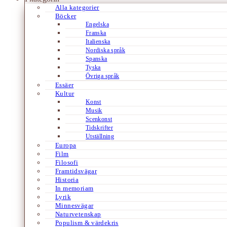
Alla kategorier
Böcker
Engelska
Franska
Italienska
Nordiska språk
Spanska
Tyska
Övriga språk
Essäer
Kultur
Konst
Musik
Scenkonst
Tidskrifter
Utställning
Europa
Film
Filosofi
Framtidsvägar
Historia
In memoriam
Lyrik
Minnesvägar
Naturvetenskap
Populism & värdekris