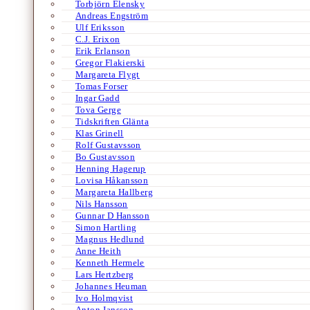
Torbjörn Elensky
Andreas Engström
Ulf Eriksson
C.J. Erixon
Erik Erlanson
Gregor Flakierski
Margareta Flygt
Tomas Forser
Ingar Gadd
Tova Gerge
Tidskriften Glänta
Klas Grinell
Rolf Gustavsson
Bo Gustavsson
Henning Hagerup
Lovisa Håkansson
Margareta Hallberg
Nils Hansson
Gunnar D Hansson
Simon Hartling
Magnus Hedlund
Anne Heith
Kenneth Hermele
Lars Hertzberg
Johannes Heuman
Ivo Holmqvist
Anton Jansson