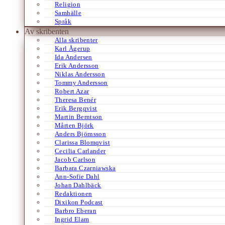
Religion
Samhälle
Språk
Av skribenten
Alla skribenter
Karl Ågerup
Ida Andersen
Erik Andersson
Niklas Andersson
Tommy Andersson
Robert Azar
Theresa Benér
Erik Bergqvist
Martin Berntson
Mårten Björk
Anders Björnsson
Clarissa Blomqvist
Cecilia Carlander
Jacob Carlson
Barbara Czarniawska
Ann-Sofie Dahl
Johan Dahlbäck
Redaktionen
Dixikon Podcast
Barbro Eberan
Ingrid Elam