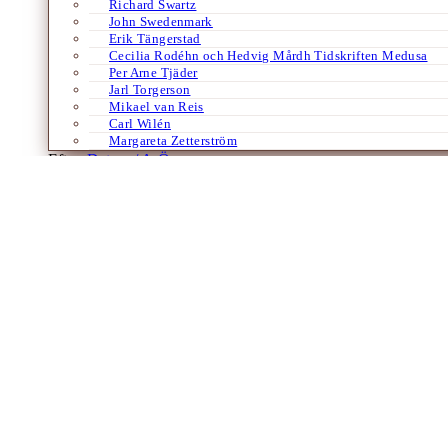
Richard Swartz
John Swedenmark
Erik Tängerstad
Cecilia Rodéhn och Hedvig Mårdh Tidskriften Medusa
Per Arne Tjäder
Jarl Torgerson
Mikael van Reis
Carl Wilén
Margareta Zetterström
Efter:
Datum /
A-Ö
Böcker
Essäer
Filosofi
Historia
Religion
Samhälle
Tyska
”Vår religion är förnuftet”
Om feministen Louise Dittmar
Av
Anton Jansson
23 februari 2024
I Anton Jansons tredje och avslutande del i serien om tre tyska feminist
menade hon att Gud och…
Laddar fler artiklar