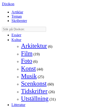
Dixikon
Artiklar
Teman
Skribenter
Essäer
Kultur
Arkitektur
(6)
Film
(19)
Foto
(6)
Konst
(44)
Musik
(25)
Scenkonst
(60)
Tidskrifter
(26)
Utställning
(31)
Litteratur