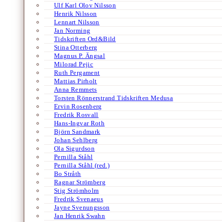
Ulf Karl Olov Nilsson
Henrik Nilsson
Lennart Nilsson
Jan Norming
Tidskriften Ord&Bild
Stina Otterberg
Magnus P. Ängsal
Milorad Pejic
Ruth Pergament
Mattias Pirholt
Anna Remmets
Torsten Rönnerstrand Tidskriften Medusa
Ervin Rosenberg
Fredrik Rosvall
Hans-Ingvar Roth
Björn Sandmark
Johan Sehlberg
Ola Sigurdson
Pernilla Ståhl
Pernilla Ståhl (red.)
Bo Stråth
Ragnar Strömberg
Stig Strömholm
Fredrik Svenaeus
Jayne Svenungsson
Jan Henrik Swahn