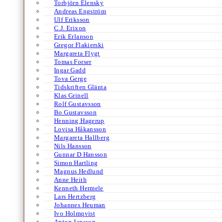
Torbjörn Elensky
Andreas Engström
Ulf Eriksson
C.J. Erixon
Erik Erlanson
Gregor Flakierski
Margareta Flygt
Tomas Forser
Ingar Gadd
Tova Gerge
Tidskriften Glänta
Klas Grinell
Rolf Gustavsson
Bo Gustavsson
Henning Hagerup
Lovisa Håkansson
Margareta Hallberg
Nils Hansson
Gunnar D Hansson
Simon Hartling
Magnus Hedlund
Anne Heith
Kenneth Hermele
Lars Hertzberg
Johannes Heuman
Ivo Holmqvist
Anton Jansson