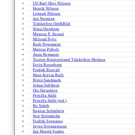
Ulf Karl Olov Nilsson
Henrik Nilsson
Lennart Nilsson
Jan Norming
Tidskriften Ord&Bild
Stina Otterberg
Magnus P. Ängsal
Milorad Pejic
Ruth Pergament
Mattias Pirholt
Anna Remmets
Torsten Rönnerstrand Tidskriften Medusa
Ervin Rosenberg
Fredrik Rosvall
Hans-Ingvar Roth
Björn Sandmark
Johan Sehlberg
Ola Sigurdson
Pernilla Ståhl
Pernilla Ståhl (red.)
Bo Stråth
Ragnar Strömberg
Stig Strömholm
Fredrik Svenaeus
Jayne Svenungsson
Jan Henrik Swahn