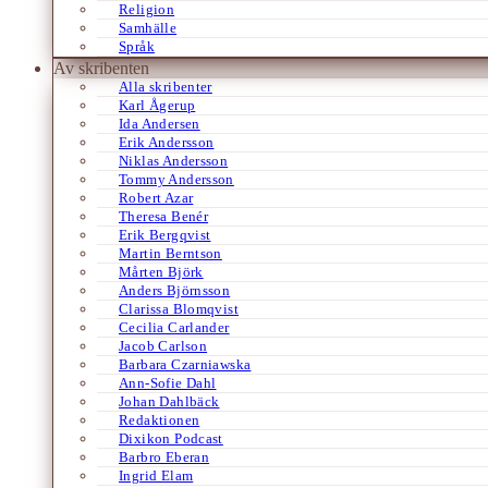
Religion
Samhälle
Språk
Av skribenten
Alla skribenter
Karl Ågerup
Ida Andersen
Erik Andersson
Niklas Andersson
Tommy Andersson
Robert Azar
Theresa Benér
Erik Bergqvist
Martin Berntson
Mårten Björk
Anders Björnsson
Clarissa Blomqvist
Cecilia Carlander
Jacob Carlson
Barbara Czarniawska
Ann-Sofie Dahl
Johan Dahlbäck
Redaktionen
Dixikon Podcast
Barbro Eberan
Ingrid Elam