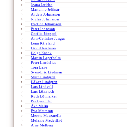
Jeana Jarlsbo
Marianne Jeffmar
Anders Johansson
Niclas Johansson
Evelina Johansson
Peter Johnsson
Cecilia Jöngard
Ann-Cathrine Jungar
Lena Kåreland
David Karlsson
Helga Krook
Martin Lagerholm
Peter Landelius
Tora Lane
Sven-Eric Liedman
Sture Lindgren
Håkan Lindgren
Lars Lindvall
Lars Lönnroth
Ruth Lötmarker
Per Lysander
Åke Malm
Eva Mattsson
Merete Mazzarella
Melanie Mederlind
Arne Melberg