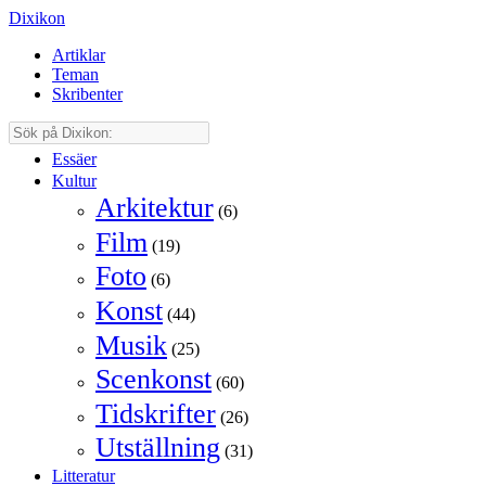
Dixikon
Artiklar
Teman
Skribenter
Essäer
Kultur
Arkitektur
(6)
Film
(19)
Foto
(6)
Konst
(44)
Musik
(25)
Scenkonst
(60)
Tidskrifter
(26)
Utställning
(31)
Litteratur