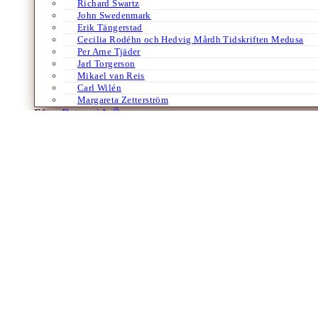
Richard Swartz
John Swedenmark
Erik Tängerstad
Cecilia Rodéhn och Hedvig Mårdh Tidskriften Medusa
Per Arne Tjäder
Jarl Torgerson
Mikael van Reis
Carl Wilén
Margareta Zetterström
Efter:
Datum /
A-Ö
Böcker
Europa
Historia
Samhälle
Tyska
Västtysklands Wunderland
Av
Svante Weyler
23 april 2026
Den tyske journalisten och historikern Harald Jähner – välkänd för si
för det ”tyska undret” efter ödeläggelsen under Andra…
Böcker
Tyska
En felaktig hälsning?