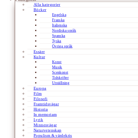
Alla kategorier
Böcker
Engelska
Franska
Italienska
Nordiska språk
Spanska
Tyska
Övriga språk
Essäer
Kultur
Konst
Musik
Scenkonst
Tidskrifter
Utställning
Europa
Film
Filosofi
Framtidsvägar
Historia
In memoriam
Lyrik
Minnesvägar
Naturvetenskap
Populism & värdekris