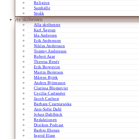
Religion
Samhälle
Språk
Av skribenten
Alla skribenter
Karl Ågerup
Ida Andersen
Erik Andersson
Niklas Andersson
Tommy Andersson
Robert Azar
Theresa Benér
Erik Bergqvist
Martin Berntson
Mårten Björk
Anders Björnsson
Clarissa Blomqvist
Cecilia Carlander
Jacob Carlson
Barbara Czarniawska
Ann-Sofie Dahl
Johan Dahlbäck
Redaktionen
Dixikon Podcast
Barbro Eberan
Ingrid Elam