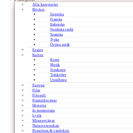
Alla kategorier
Böcker
Engelska
Franska
Italienska
Nordiska språk
Spanska
Tyska
Övriga språk
Essäer
Kultur
Konst
Musik
Scenkonst
Tidskrifter
Utställning
Europa
Film
Filosofi
Framtidsvägar
Historia
In memoriam
Lyrik
Minnesvägar
Naturvetenskap
Populism & värdekris