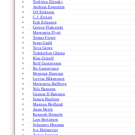
Torbjörn Elensky
Andreas Engström
Ulf Eriksson
C.J. Erixon
Erik Erlanson
Gregor Flakierski
Margareta Flygt
Tomas Forser
Ingar Gadd
Tova Gerge
Tidskriften Glänta
Klas Grinell
Rolf Gustavsson
Bo Gustavsson
Henning Hagerup
Lovisa Håkansson
Margareta Hallberg
Nils Hansson
Gunnar D Hansson
Simon Hartling
Magnus Hedlund
Anne Heith
Kenneth Hermele
Lars Hertzberg
Johannes Heuman
Ivo Holmqvist
Anton Jansson