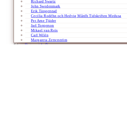
Richard Swartz
John Swedenmark
Erik Tängerstad
Cecilia Rodéhn och Hedvig Mårdh Tidskriften Medusa
Per Arne Tjäder
Jarl Torgerson
Mikael van Reis
Carl Wilén
Margareta Zetterström
Efter:
Datum /
A-Ö
Böcker
Franska
Historia
Litteratur
Religion
Språk
Lysande introduktion till Avestaskrifterna
Av
C.J. Erixon
31 augusti 2023
Inte bara islam utan nästan alla religioner idag hänvisar till en bok s
bedömer tillkom ca 1000 f.Kr., användes…
Laddar fler artiklar
Dixikon har utgivningsbevis.