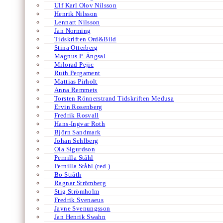
Ulf Karl Olov Nilsson
Henrik Nilsson
Lennart Nilsson
Jan Norming
Tidskriften Ord&Bild
Stina Otterberg
Magnus P. Ängsal
Milorad Pejic
Ruth Pergament
Mattias Pirholt
Anna Remmets
Torsten Rönnerstrand Tidskriften Medusa
Ervin Rosenberg
Fredrik Rosvall
Hans-Ingvar Roth
Björn Sandmark
Johan Sehlberg
Ola Sigurdson
Pernilla Ståhl
Pernilla Ståhl (red.)
Bo Stråth
Ragnar Strömberg
Stig Strömholm
Fredrik Svenaeus
Jayne Svenungsson
Jan Henrik Swahn