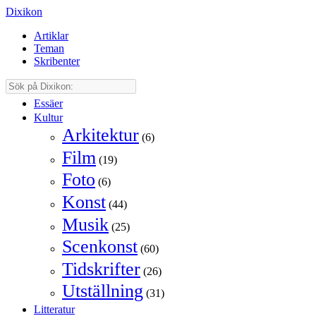
Dixikon
Artiklar
Teman
Skribenter
Essäer
Kultur
Arkitektur
(6)
Film
(19)
Foto
(6)
Konst
(44)
Musik
(25)
Scenkonst
(60)
Tidskrifter
(26)
Utställning
(31)
Litteratur