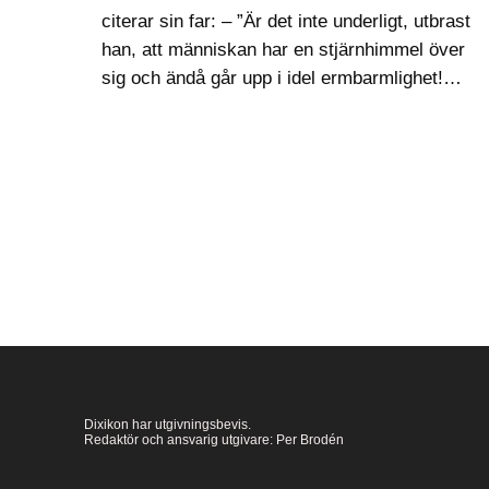
citerar sin far: – ”Är det inte underligt, utbrast
han, att människan har en stjärnhimmel över
sig och ändå går upp i idel ermbarmlighet!
Tänk om hon i stället hade ett vanligt tak över
sig,…
Dixikon har utgivningsbevis.
Redaktör och ansvarig utgivare: Per Brodén