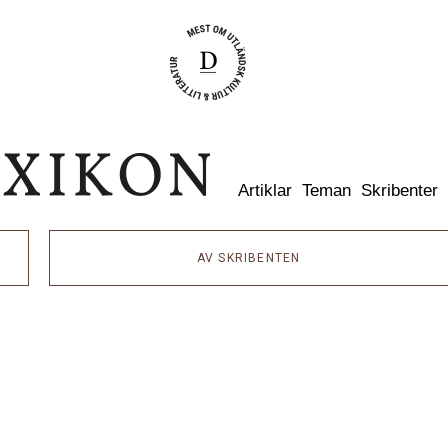
Dixikon
Artiklar
Teman
Skribenter
AV SKRIBENTEN