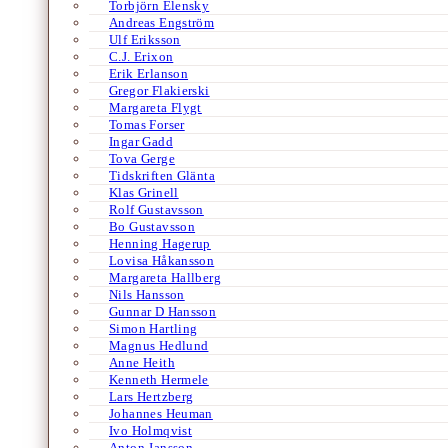
Torbjörn Elensky
Andreas Engström
Ulf Eriksson
C.J. Erixon
Erik Erlanson
Gregor Flakierski
Margareta Flygt
Tomas Forser
Ingar Gadd
Tova Gerge
Tidskriften Glänta
Klas Grinell
Rolf Gustavsson
Bo Gustavsson
Henning Hagerup
Lovisa Håkansson
Margareta Hallberg
Nils Hansson
Gunnar D Hansson
Simon Hartling
Magnus Hedlund
Anne Heith
Kenneth Hermele
Lars Hertzberg
Johannes Heuman
Ivo Holmqvist
Anton Jansson