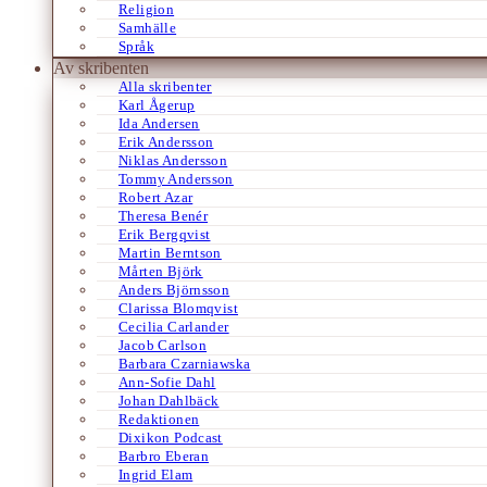
Religion
Samhälle
Språk
Av skribenten
Alla skribenter
Karl Ågerup
Ida Andersen
Erik Andersson
Niklas Andersson
Tommy Andersson
Robert Azar
Theresa Benér
Erik Bergqvist
Martin Berntson
Mårten Björk
Anders Björnsson
Clarissa Blomqvist
Cecilia Carlander
Jacob Carlson
Barbara Czarniawska
Ann-Sofie Dahl
Johan Dahlbäck
Redaktionen
Dixikon Podcast
Barbro Eberan
Ingrid Elam