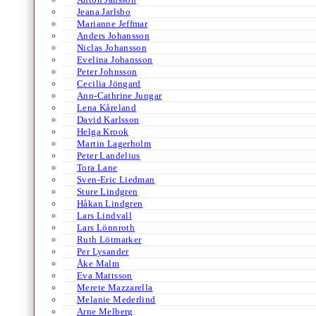
Jeana Jarlsbo
Marianne Jeffmar
Anders Johansson
Niclas Johansson
Evelina Johansson
Peter Johnsson
Cecilia Jöngard
Ann-Cathrine Jungar
Lena Kåreland
David Karlsson
Helga Krook
Martin Lagerholm
Peter Landelius
Tora Lane
Sven-Eric Liedman
Sture Lindgren
Håkan Lindgren
Lars Lindvall
Lars Lönnroth
Ruth Lötmarker
Per Lysander
Åke Malm
Eva Mattsson
Merete Mazzarella
Melanie Mederlind
Arne Melberg