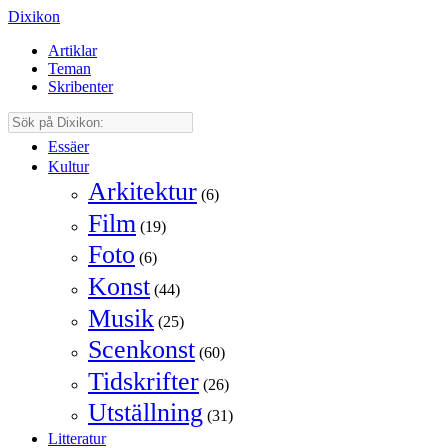
Dixikon
Artiklar
Teman
Skribenter
Essäer
Kultur
Arkitektur
(6)
Film
(19)
Foto
(6)
Konst
(44)
Musik
(25)
Scenkonst
(60)
Tidskrifter
(26)
Utställning
(31)
Litteratur