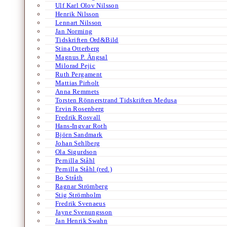
Ulf Karl Olov Nilsson
Henrik Nilsson
Lennart Nilsson
Jan Norming
Tidskriften Ord&Bild
Stina Otterberg
Magnus P. Ängsal
Milorad Pejic
Ruth Pergament
Mattias Pirholt
Anna Remmets
Torsten Rönnerstrand Tidskriften Medusa
Ervin Rosenberg
Fredrik Rosvall
Hans-Ingvar Roth
Björn Sandmark
Johan Sehlberg
Ola Sigurdson
Pernilla Ståhl
Pernilla Ståhl (red.)
Bo Stråth
Ragnar Strömberg
Stig Strömholm
Fredrik Svenaeus
Jayne Svenungsson
Jan Henrik Swahn