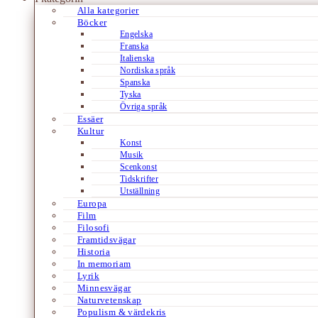
Alla kategorier
Böcker
Engelska
Franska
Italienska
Nordiska språk
Spanska
Tyska
Övriga språk
Essäer
Kultur
Konst
Musik
Scenkonst
Tidskrifter
Utställning
Europa
Film
Filosofi
Framtidsvägar
Historia
In memoriam
Lyrik
Minnesvägar
Naturvetenskap
Populism & värdekris