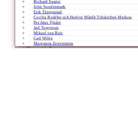
Richard Swartz
John Swedenmark
Erik Tängerstad
Cecilia Rodéhn och Hedvig Mårdh Tidskriften Medusa
Per Arne Tjäder
Jarl Torgerson
Mikael van Reis
Carl Wilén
Margareta Zetterström
Efter:
Datum /
A-Ö
Engelska
Framtidsvägar
Samhälle
Tidskriftsgrannar
Vetenskap
Den AI vi behöver eller den vi förtjänar?
AI Futures i Boston Review
Av
Claes-Magnus Berg
13 februari 2025
På kort tid har artificiell intelligens utvecklats från ett futuristiskt ta
och vart är utveckligen…
Böcker
Filosofi
Tyska