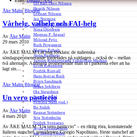
Efter:
Datum /
A-Ö
Ulf Karl Olov Nilsson
Henrik Nilsson
Åke Malm
Bloggar
Lennart Nilsson
Jan Norming
Vårhelg, valhelg och FAI-helg
Tidskriften Ord&Bild
Stina Otterberg
Magnus P. Ängsal
Av
Åke Malm
Milorad Pejic
29 mars 2010
Ruth Pergament
Mattias Pirholt
Av ÅKE MALM Låt mig förklara: de italienska
Anna Remmets
söndagspromenerande fördelades på valdagen – också de – mellan
Torsten Rönnerstrand Tidskriften Medusa
två alternativ. Antingen promenerade man ut i parkerna efter att ha
Ervin Rosenberg
lagt sin…
Fredrik Rosvall
Hans-Ingvar Roth
Björn Sandmark
Åke Malm
Bloggar
Johan Sehlberg
Ola Sigurdson
Un vero pasticcio
Pernilla Ståhl
Pernilla Ståhl (red.)
Bo Stråth
Av
Åke Malm
Ragnar Strömberg
4 mars 2010
Stig Strömholm
Fredrik Svenaeus
Av ÅKE MALM “Un vero pasticcio” – en riktig röra, konstaterade
Jayne Svenungsson
Italiens statschef, presidenten Giorgio Napolitano, förste statschef att
Jan Henrik Swahn