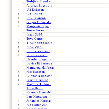
Torbjörn Elensky
Andreas Engström
Ulf Eriksson
C.J. Erixon
Erik Erlanson
Gregor Flakierski
Margareta Flygt
Tomas Forser
Ingar Gadd
Tova Gerge
Tidskriften Glänta
Klas Grinell
Rolf Gustavsson
Bo Gustavsson
Henning Hagerup
Lovisa Håkansson
Margareta Hallberg
Nils Hansson
Gunnar D Hansson
Simon Hartling
Magnus Hedlund
Anne Heith
Kenneth Hermele
Lars Hertzberg
Johannes Heuman
Ivo Holmqvist
Anton Jansson