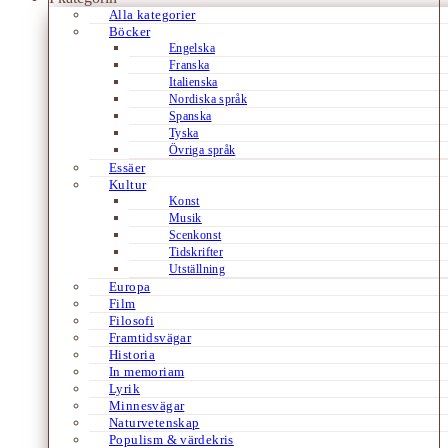
Alla kategorier
Böcker
Engelska
Franska
Italienska
Nordiska språk
Spanska
Tyska
Övriga språk
Essäer
Kultur
Konst
Musik
Scenkonst
Tidskrifter
Utställning
Europa
Film
Filosofi
Framtidsvägar
Historia
In memoriam
Lyrik
Minnesvägar
Naturvetenskap
Populism & värdekris