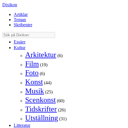
Dixikon
Artiklar
Teman
Skribenter
Essäer
Kultur
Arkitektur
(6)
Film
(19)
Foto
(6)
Konst
(44)
Musik
(25)
Scenkonst
(60)
Tidskrifter
(26)
Utställning
(31)
Litteratur