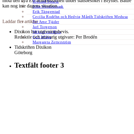
möta den nya EU-kommissionen under statsbesöket i Bryssel. Bättre
Richard Swartz
kan nog inte dagens situation…
John Swedenmark
Erik Tängerstad
Cecilia Rodéhn och Hedvig Mårdh Tidskriften Medusa
Laddar fler artiklar
Per Arne Tjäder
Jarl Torgerson
Dixikon har utgivningsbevis.
Mikael van Reis
Redaktör och ansvarig utgivare: Per Brodén
Carl Wilén
Margareta Zetterström
Tidskriften Dixikon
Göteborg
Textfält footer 3
Kontakt:
redaktionen@dixikon.se
© Copyright 2026. Nättidskriften DIXIKON ges ut med stöd från
Kulturrådet.
Dixikon använder cookies för att förbättra din upplevelse.
OK
Nej
tack