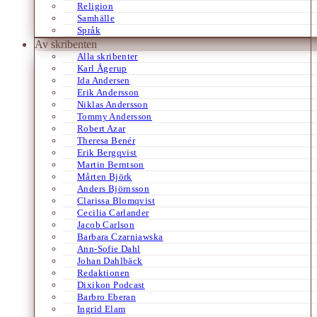
Religion
Samhälle
Språk
Av skribenten
Alla skribenter
Karl Ågerup
Ida Andersen
Erik Andersson
Niklas Andersson
Tommy Andersson
Robert Azar
Theresa Benér
Erik Bergqvist
Martin Berntson
Mårten Björk
Anders Björnsson
Clarissa Blomqvist
Cecilia Carlander
Jacob Carlson
Barbara Czarniawska
Ann-Sofie Dahl
Johan Dahlbäck
Redaktionen
Dixikon Podcast
Barbro Eberan
Ingrid Elam