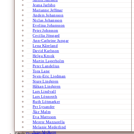
Jeana Jarlsbo
Marianne Jeffmar
Anders Johansson
Niclas Johansson
Evelina Johansson
Peter Johnsson
Cecilia Jöngard
Ann-Cathrine Jungar
Lena Kåreland
David Karlsson
Helga Krook
Martin Lagerholm
Peter Landelius
Tora Lane
Sven-Eric Liedman
Sture Lindgren
Håkan Lindgren
Lars Lindvall
Lars Lönnroth
Ruth Lötmarker
Per Lysander
Åke Malm
Eva Mattsson
Merete Mazzarella
Melanie Mederlind
Arne Melberg