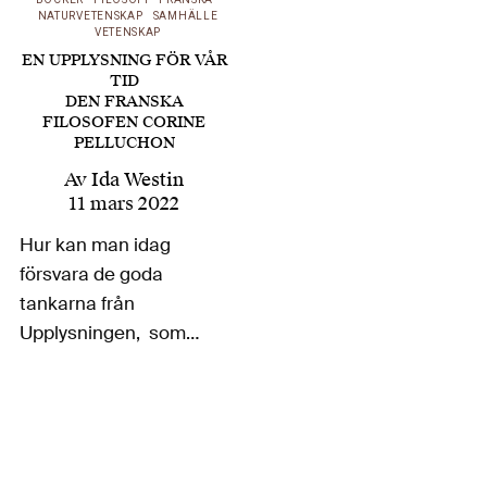
NATURVETENSKAP
SAMHÄLLE
VETENSKAP
EN UPPLYSNING FÖR VÅR
TID
DEN FRANSKA
FILOSOFEN CORINE
PELLUCHON
Av
Ida Westin
11 mars 2022
Hur kan man idag
försvara de goda
tankarna från
Upplysningen, som
med sin
instrumentella
förnuftstro, sina
naturvetenskapliga
framsteg och synen