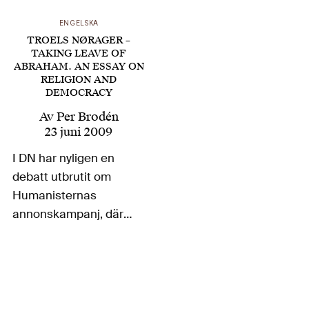
Det…
ENGELSKA
TROELS NØRAGER –
TAKING LEAVE OF
ABRAHAM. AN ESSAY ON
RELIGION AND
DEMOCRACY
Av
Per Brodén
23 juni 2009
I DN har nyligen en
debatt utbrutit om
Humanisternas
annonskampanj, där
de tre arbrahamitiska
religionernas –
kristendom, islam och
judendom – symboler
utnyttjas för att föra