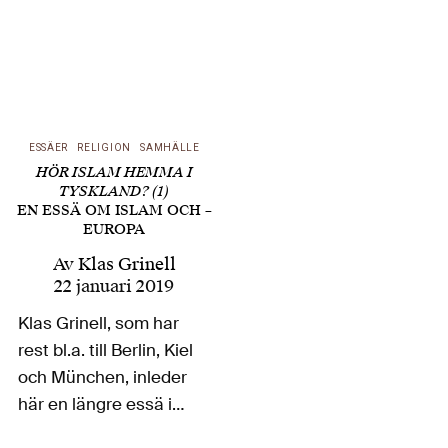
på kulturen som
överlägsen naturen
lade grunden inte bara
för den snabba
utvecklingen sedan
ESSÄER
RELIGION
SAMHÄLLE
dess, utan också för
HÖR ISLAM HEMMA I
den ödeläggelse…
TYSKLAND? (1)
EN ESSÄ OM ISLAM OCH –
EUROPA
Av
Klas Grinell
22 januari 2019
Klas Grinell, som har
rest bl.a. till Berlin, Kiel
och München, inleder
här en längre essä i
flera delar om islam