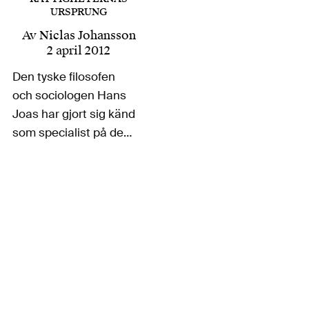
URSPRUNG
Av
Niclas Johansson
2 april 2012
Den tyske filosofen
och sociologen Hans
Joas har gjort sig känd
som specialist på den
amerikanska
pragmatismen. Hans
senare forskning har i
hög utsträckning
handlat om hur värden
uppstår och om
religionens roll i en
modern och
globaliserad värld.