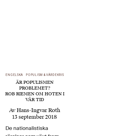
och Tyskland, om
debatten där,
litteraturen,
personerna, om
Turkiets närvaro och
gülenrörelsen, om
europeisk kultur,
integration och
euroislam för…
ENGELSKA
POPULISM & VÄRDEKRIS
ÄR POPULISMEN
PROBLEMET?
ROB RIEMEN OM HOTEN I
VÅR TID
Av
Hans-Ingvar Roth
13 september 2018
De nationalistiska