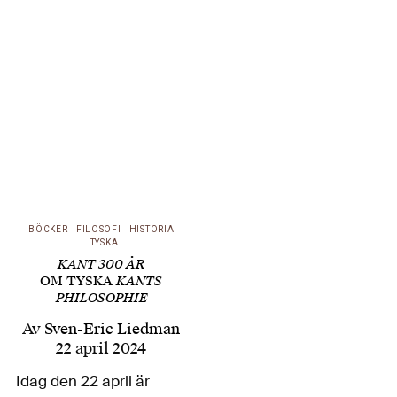
med en nyckelroman
om de djupa konflikter
som uppstått inom
socialistpartiet om hur
den i Frankrike så
grundläggande
religionsfriheten –
laïcitén – ska värnas…
BÖCKER
FILOSOFI
HISTORIA
TYSKA
KANT 300 ÅR
OM TYSKA
KANTS
PHILOSOPHIE
Av
Sven-Eric Liedman
22 april 2024
Idag den 22 april är