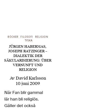
fram ett budskap,
riktat mot dem.
Humanisterna vill…
BÖCKER
FILOSOFI
RELIGION
TYSKA
JÜRGEN HABERMAS,
JOSEPH RATZINGER –
DIALEKTIK DER
SÄKULARISIERUNG: ÜBER
VERNUNFT UND
RELIGION
Av
David Karlsson
10 juni 2009
När Fan blir gammal
lär han bli religiös.
Gäller det också