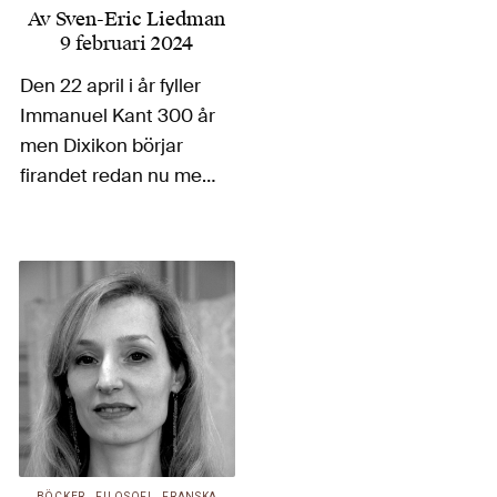
Av
Sven-Eric Liedman
9 februari 2024
Den 22 april i år fyller
Immanuel Kant 300 år
men Dixikon börjar
firandet redan nu med
boken Kant: Die
Revolution des
Denkens av en av
samtidens främsta
Kantspecialister,
Marcus Willaschek. En
mäktig volym och en
filosofisk festmåltid
anser Sven-Eric…
BÖCKER
FILOSOFI
FRANSKA