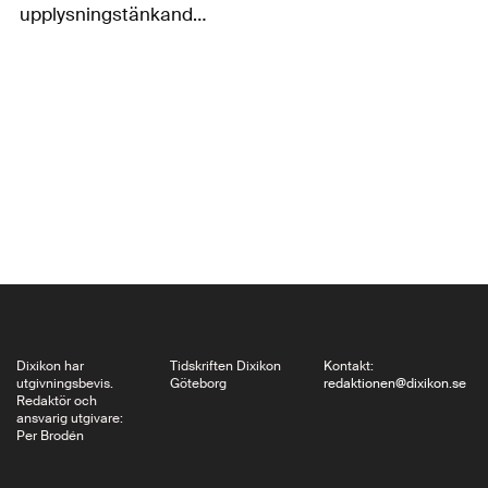
upplysningstänkandets
moderna härförare
Jürgen Habermas? 75
år gammal gick han
2004 i dialog med
kardinalen Joseph
Ratzinger, ett drygt år
senare vald till påve.
Svaret är nej, eller
möjligen…
Dixikon har
Tidskriften Dixikon
Kontakt:
utgivningsbevis.
Göteborg
redaktionen@dixikon.se
Redaktör och
ansvarig utgivare:
Per Brodén