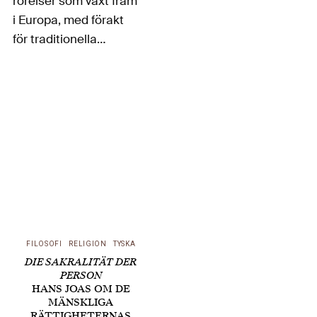
rörelser som växt fram
i Europa, med förakt
för traditionella
liberala
etablissemang och för
mänskliga
rättighetsinstitutioner,
betecknas ofta som
populistiska. Den
holländske författaren
Rob Riemen menar att
begreppet kan vara
missledande, och att
FILOSOFI
RELIGION
TYSKA
istället fascismen åter
DIE SAKRALITÄT DER
igen har blivit…
PERSON
HANS JOAS OM DE
MÄNSKLIGA
RÄTTIGHETERNAS