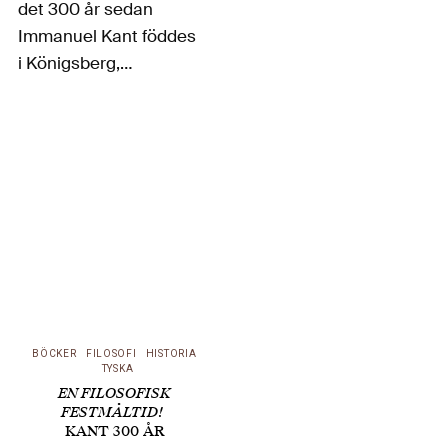
det 300 år sedan
Immanuel Kant föddes
i Königsberg,
nuvarande
Kaliningrad. Dixikon
har redan tidigare
inlett firandet med
Sven-Eric Liedmans
text om Marcus
Willaschecks stora
och generösa biografi
Kant: Die Revolution
des Denkens. Här
BÖCKER
FILOSOFI
HISTORIA
återkommer…
TYSKA
EN FILOSOFISK
FESTMÅLTID!
KANT 300 ÅR