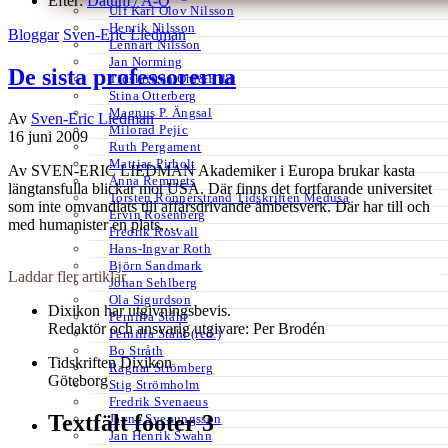
Efter:
Datum /
A-Ö
Ulf Karl Olov Nilsson
Henrik Nilsson
Bloggar
Sven-Eric Liedman
Lennart Nilsson
Jan Norming
De sista professorerna
Tidskriften Ord&Bild
Stina Otterberg
Magnus P. Ängsal
Av
Sven-Eric Liedman
Milorad Pejic
16 juni 2009
Ruth Pergament
Mattias Pirholt
Av SVEN-ERIC LIEDMAN Akademiker i Europa brukar kasta
Anna Remmets
längtansfulla blickar mot USA. Där finns det fortfarande universitet
Torsten Rönnerstrand Tidskriften Medusa
som inte omvandlats till affärsdrivande ämbetsverk. Där har till och
Ervin Rosenberg
med humanister en plats,…
Fredrik Rosvall
Hans-Ingvar Roth
Björn Sandmark
Laddar fler artiklar
Johan Sehlberg
Ola Sigurdson
Dixikon har utgivningsbevis.
Pernilla Ståhl
Redaktör och ansvarig utgivare: Per Brodén
Pernilla Ståhl (red.)
Bo Stråth
Tidskriften Dixikon
Ragnar Strömberg
Göteborg
Stig Strömholm
Fredrik Svenaeus
Textfält footer 3
Jayne Svenungsson
Jan Henrik Swahn