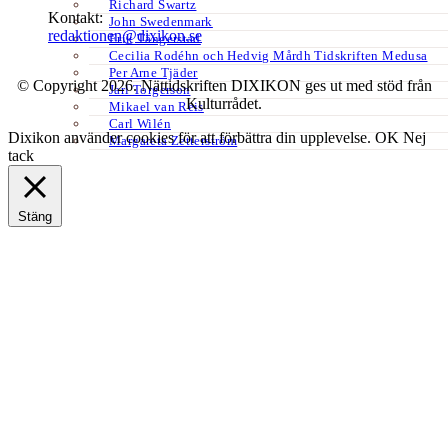
Richard Swartz
Kontakt:
John Swedenmark
redaktionen@dixikon.se
Erik Tängerstad
Cecilia Rodéhn och Hedvig Mårdh Tidskriften Medusa
Per Arne Tjäder
© Copyright 2026. Nättidskriften DIXIKON ges ut med stöd från
Jarl Torgerson
Kulturrådet.
Mikael van Reis
Carl Wilén
Dixikon använder cookies för att förbättra din upplevelse.
OK
Nej
Margareta Zetterström
tack
Stäng
Privacy Overview
This website uses cookies to improve your experience while you
navigate through the website. Out of these, the cookies that are
categorized as necessary are stored on your browser as they are
essential for the working of basic functionalities of the website. We
also use third-party cookies that help us analyze and understand how
you use this website. These cookies will be stored in your browser
only with your consent. You also have the option to opt-out of these
cookies. But opting out of some of these cookies may affect your
browsing experience.