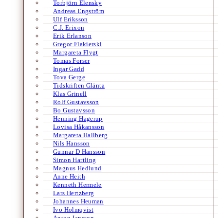
Torbjörn Elensky
Andreas Engström
Ulf Eriksson
C.J. Erixon
Erik Erlanson
Gregor Flakierski
Margareta Flygt
Tomas Forser
Ingar Gadd
Tova Gerge
Tidskriften Glänta
Klas Grinell
Rolf Gustavsson
Bo Gustavsson
Henning Hagerup
Lovisa Håkansson
Margareta Hallberg
Nils Hansson
Gunnar D Hansson
Simon Hartling
Magnus Hedlund
Anne Heith
Kenneth Hermele
Lars Hertzberg
Johannes Heuman
Ivo Holmqvist
Anton Jansson