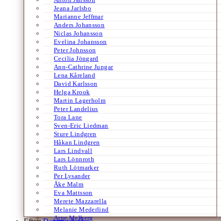
Jeana Jarlsbo
Marianne Jeffmar
Anders Johansson
Niclas Johansson
Evelina Johansson
Peter Johnsson
Cecilia Jöngard
Ann-Cathrine Jungar
Lena Kåreland
David Karlsson
Helga Krook
Martin Lagerholm
Peter Landelius
Tora Lane
Sven-Eric Liedman
Sture Lindgren
Håkan Lindgren
Lars Lindvall
Lars Lönnroth
Ruth Lötmarker
Per Lysander
Åke Malm
Eva Mattsson
Merete Mazzarella
Melanie Mederlind
Arne Melberg