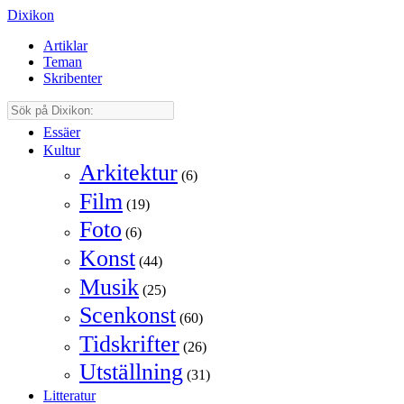
Dixikon
Artiklar
Teman
Skribenter
Essäer
Kultur
Arkitektur
(6)
Film
(19)
Foto
(6)
Konst
(44)
Musik
(25)
Scenkonst
(60)
Tidskrifter
(26)
Utställning
(31)
Litteratur