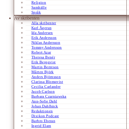
Religion
Samhälle
Språk
Av skribenten
Alla skribenter
Karl Ågerup
Ida Andersen
Erik Andersson
Niklas Andersson
Tommy Andersson
Robert Azar
Theresa Benér
Erik Bergqvist
Martin Berntson
Mårten Björk
Anders Björnsson
Clarissa Blomqvist
Cecilia Carlander
Jacob Carlson
Barbara Czarniawska
Ann-Sofie Dahl
Johan Dahlbäck
Redaktionen
Dixikon Podcast
Barbro Eberan
Ingrid Elam