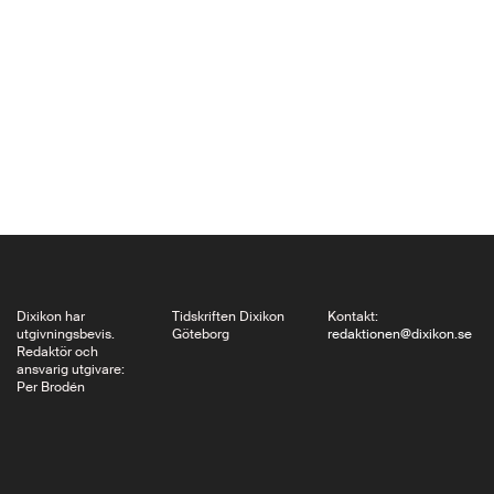
Hobbes makten till en
härskare – Leviathan –
mot att denne erbjöd
säkerhet och
civilisation. Men hos
Hobbes finns också,
menar den brittiske
filosofen John Gray i
sin nyutkomna The…
Dixikon har
Tidskriften Dixikon
Kontakt:
utgivningsbevis.
Göteborg
redaktionen@dixikon.se
Redaktör och
ansvarig utgivare:
Per Brodén