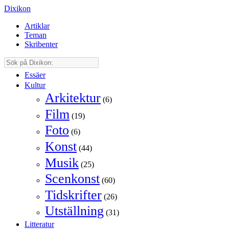
Dixikon
Artiklar
Teman
Skribenter
Essäer
Kultur
Arkitektur
(6)
Film
(19)
Foto
(6)
Konst
(44)
Musik
(25)
Scenkonst
(60)
Tidskrifter
(26)
Utställning
(31)
Litteratur