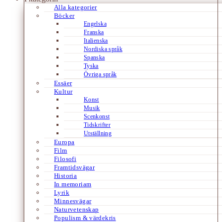
Alla kategorier
Böcker
Engelska
Franska
Italienska
Nordiska språk
Spanska
Tyska
Övriga språk
Essäer
Kultur
Konst
Musik
Scenkonst
Tidskrifter
Utställning
Europa
Film
Filosofi
Framtidsvägar
Historia
In memoriam
Lyrik
Minnesvägar
Naturvetenskap
Populism & värdekris