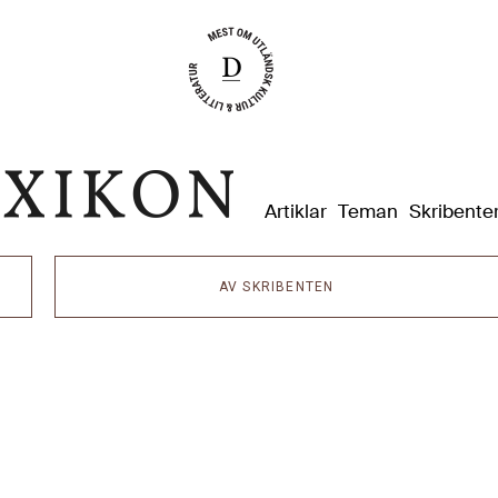
Dixikon
Artiklar
Teman
Skribente
AV SKRIBENTEN