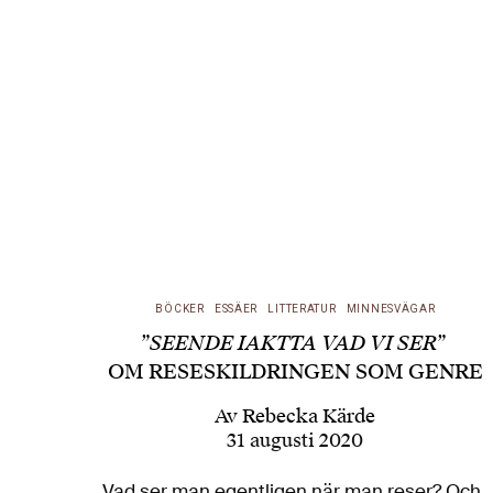
BÖCKER
ESSÄER
LITTERATUR
MINNESVÄGAR
”SEENDE IAKTTA VAD VI SER”
OM RESESKILDRINGEN SOM GENRE
Av
Rebecka Kärde
31 augusti 2020
Vad ser man egentligen när man reser? Och