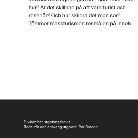
hur? Är det skillnad på att vara turist och
resenär? Och hur skildra det man ser?
Tömmer massturismen resmålen på innehåll
och är vårt resande med flyg över planeten
ens längre rimligt?…
Dixikon har utgivningsbevis.
Redaktör och ansvarig utgivare: Per Brodén