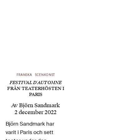
Brunse rodde 2018 i
land med det
kolossala
konststycket att
översätta
Shakespeares
samtliga pjäser. Han
har nu också skrivit en
sympatisk, väl
FRANSKA
SCENKONST
bevandrad och
FESTIVAL D´AUTOMNE
personligt hållen
FRÅN TEATERHÖSTEN I
introduktionsbok,
PARIS
Derfor Shakespeare.
Av
Björn Sandmark
En rakt igenom…
2 december 2022
Björn Sandmark har
varit i Paris och sett