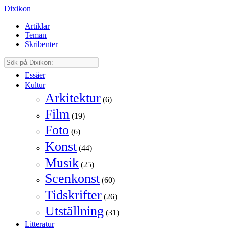
Dixikon
Artiklar
Teman
Skribenter
Essäer
Kultur
Arkitektur
(6)
Film
(19)
Foto
(6)
Konst
(44)
Musik
(25)
Scenkonst
(60)
Tidskrifter
(26)
Utställning
(31)
Litteratur