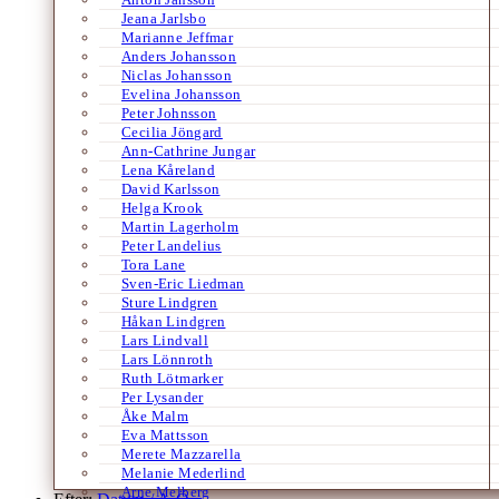
Jeana Jarlsbo
Marianne Jeffmar
Anders Johansson
Niclas Johansson
Evelina Johansson
Peter Johnsson
Cecilia Jöngard
Ann-Cathrine Jungar
Lena Kåreland
David Karlsson
Helga Krook
Martin Lagerholm
Peter Landelius
Tora Lane
Sven-Eric Liedman
Sture Lindgren
Håkan Lindgren
Lars Lindvall
Lars Lönnroth
Ruth Lötmarker
Per Lysander
Åke Malm
Eva Mattsson
Merete Mazzarella
Melanie Mederlind
Arne Melberg