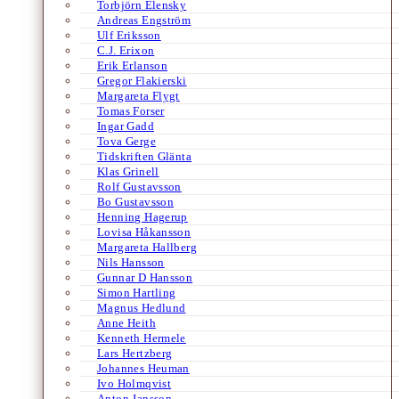
Torbjörn Elensky
Andreas Engström
Ulf Eriksson
C.J. Erixon
Erik Erlanson
Gregor Flakierski
Margareta Flygt
Tomas Forser
Ingar Gadd
Tova Gerge
Tidskriften Glänta
Klas Grinell
Rolf Gustavsson
Bo Gustavsson
Henning Hagerup
Lovisa Håkansson
Margareta Hallberg
Nils Hansson
Gunnar D Hansson
Simon Hartling
Magnus Hedlund
Anne Heith
Kenneth Hermele
Lars Hertzberg
Johannes Heuman
Ivo Holmqvist
Anton Jansson