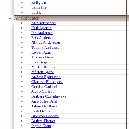
Religion
Samhälle
Språk
Av skribenten
Alla skribenter
Karl Ågerup
Ida Andersen
Erik Andersson
Niklas Andersson
Tommy Andersson
Robert Azar
Theresa Benér
Erik Bergqvist
Martin Berntson
Mårten Björk
Anders Björnsson
Clarissa Blomqvist
Cecilia Carlander
Jacob Carlson
Barbara Czarniawska
Ann-Sofie Dahl
Johan Dahlbäck
Redaktionen
Dixikon Podcast
Barbro Eberan
Ingrid Elam