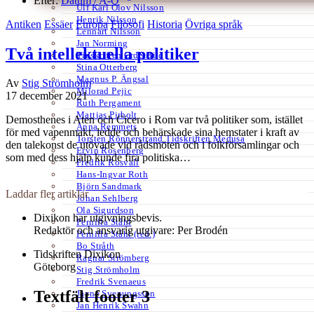
Efter:
Datum /
A-Ö
Ulf Karl Olov Nilsson
Henrik Nilsson
Antiken
Essäer
Europa
Filosofi
Historia
Övriga språk
Lennart Nilsson
Jan Norming
Två intellektuella politiker
Tidskriften Ord&Bild
Stina Otterberg
Magnus P. Ängsal
Av
Stig Strömholm
Milorad Pejic
17 december 2021
Ruth Pergament
Mattias Pirholt
Demosthenes i Aten och Cicero i Rom var två politiker som, istället
Anna Remmets
för med vapenmakt, ledde och behärskade sina hemstater i kraft av
Torsten Rönnerstrand Tidskriften Medusa
den talekonst de utövade vid rådsmöten och i folkförsamlingar och
Ervin Rosenberg
som med dess hjälp kunde fira politiska…
Fredrik Rosvall
Hans-Ingvar Roth
Björn Sandmark
Laddar fler artiklar
Johan Sehlberg
Ola Sigurdson
Dixikon har utgivningsbevis.
Pernilla Ståhl
Redaktör och ansvarig utgivare: Per Brodén
Pernilla Ståhl (red.)
Bo Stråth
Tidskriften Dixikon
Ragnar Strömberg
Göteborg
Stig Strömholm
Fredrik Svenaeus
Textfält footer 3
Jayne Svenungsson
Jan Henrik Swahn