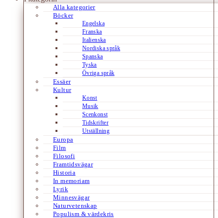
Alla kategorier
Böcker
Engelska
Franska
Italienska
Nordiska språk
Spanska
Tyska
Övriga språk
Essäer
Kultur
Konst
Musik
Scenkonst
Tidskrifter
Utställning
Europa
Film
Filosofi
Framtidsvägar
Historia
In memoriam
Lyrik
Minnesvägar
Naturvetenskap
Populism & värdekris