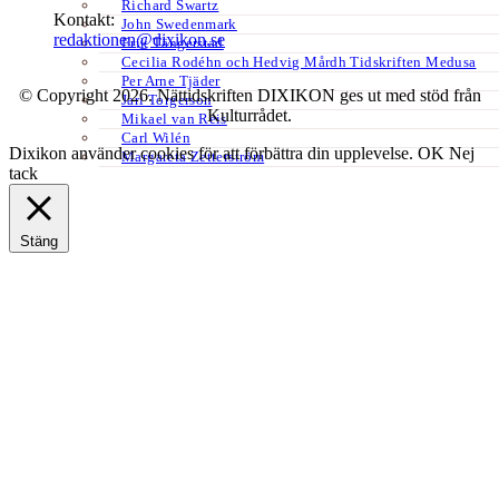
Richard Swartz
Kontakt:
John Swedenmark
redaktionen@dixikon.se
Erik Tängerstad
Cecilia Rodéhn och Hedvig Mårdh Tidskriften Medusa
Per Arne Tjäder
© Copyright 2026. Nättidskriften DIXIKON ges ut med stöd från
Jarl Torgerson
Kulturrådet.
Mikael van Reis
Carl Wilén
Dixikon använder cookies för att förbättra din upplevelse.
OK
Nej
Margareta Zetterström
tack
Stäng
Privacy Overview
This website uses cookies to improve your experience while you
navigate through the website. Out of these, the cookies that are
categorized as necessary are stored on your browser as they are
essential for the working of basic functionalities of the website. We
also use third-party cookies that help us analyze and understand how
you use this website. These cookies will be stored in your browser
only with your consent. You also have the option to opt-out of these
cookies. But opting out of some of these cookies may affect your
browsing experience.