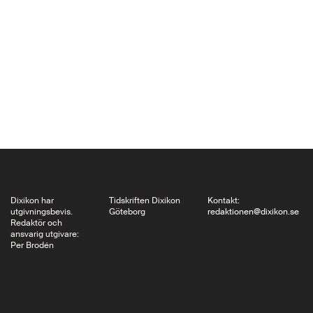
författarförbundets
vindlande väg mellan
undfallenhet och
protest under
kommunisttiden – från
slutet av andra
världskriget 1944, till
kommunismens fall
1989 – har den polske
journalisten Tomasz…
Dixikon har
Tidskriften Dixikon
Kontakt:
utgivningsbevis.
Göteborg
redaktionen@dixikon.se
Redaktör och
ansvarig utgivare:
Per Brodén