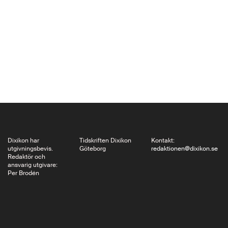
roman Echtzeitalter
(Realtidsålder) där
huvudpersonen, som
är elev i en fiktiv
gymnasieskola med
stora likheter med
anrika Theresianum i
Wien, flyr från skolans
rigida värld in i en
spelvärld…
Dixikon har
Tidskriften Dixikon
Kontakt:
utgivningsbevis.
Göteborg
redaktionen@dixikon.se
Redaktör och
ansvarig utgivare:
Per Brodén