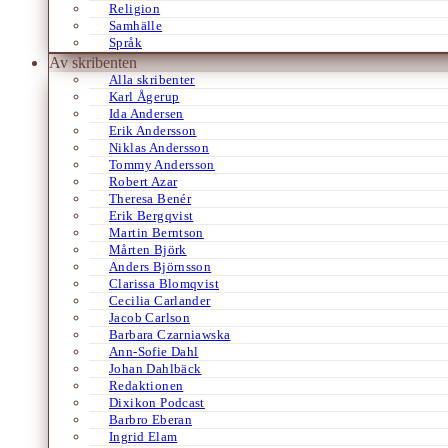
Religion
Samhälle
Språk
Av skribenten
Alla skribenter
Karl Ågerup
Ida Andersen
Erik Andersson
Niklas Andersson
Tommy Andersson
Robert Azar
Theresa Benér
Erik Bergqvist
Martin Berntson
Mårten Björk
Anders Björnsson
Clarissa Blomqvist
Cecilia Carlander
Jacob Carlson
Barbara Czarniawska
Ann-Sofie Dahl
Johan Dahlbäck
Redaktionen
Dixikon Podcast
Barbro Eberan
Ingrid Elam