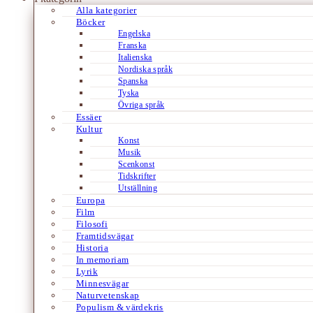
Alla kategorier
Böcker
Engelska
Franska
Italienska
Nordiska språk
Spanska
Tyska
Övriga språk
Essäer
Kultur
Konst
Musik
Scenkonst
Tidskrifter
Utställning
Europa
Film
Filosofi
Framtidsvägar
Historia
In memoriam
Lyrik
Minnesvägar
Naturvetenskap
Populism & värdekris