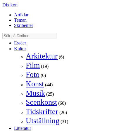
Dixikon
Artiklar
Teman
Skribenter
Essäer
Kultur
Arkitektur
(6)
Film
(19)
Foto
(6)
Konst
(44)
Musik
(25)
Scenkonst
(60)
Tidskrifter
(26)
Utställning
(31)
Litteratur