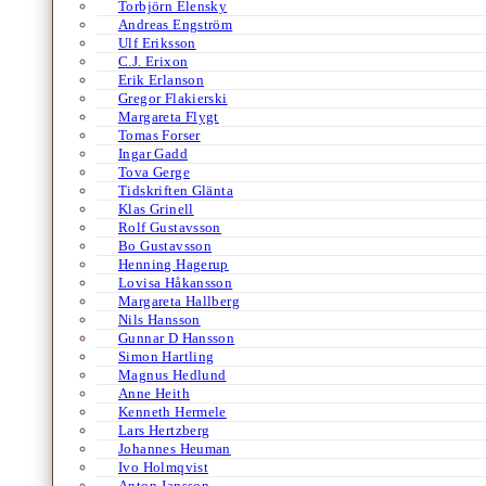
Torbjörn Elensky
Andreas Engström
Ulf Eriksson
C.J. Erixon
Erik Erlanson
Gregor Flakierski
Margareta Flygt
Tomas Forser
Ingar Gadd
Tova Gerge
Tidskriften Glänta
Klas Grinell
Rolf Gustavsson
Bo Gustavsson
Henning Hagerup
Lovisa Håkansson
Margareta Hallberg
Nils Hansson
Gunnar D Hansson
Simon Hartling
Magnus Hedlund
Anne Heith
Kenneth Hermele
Lars Hertzberg
Johannes Heuman
Ivo Holmqvist
Anton Jansson