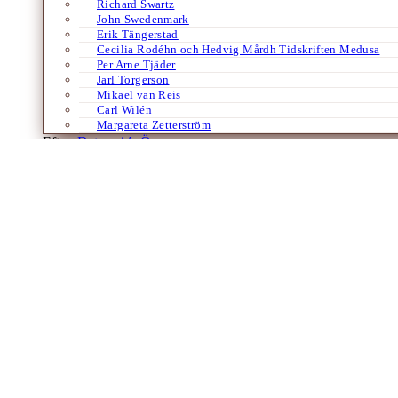
Richard Swartz
John Swedenmark
Erik Tängerstad
Cecilia Rodéhn och Hedvig Mårdh Tidskriften Medusa
Per Arne Tjäder
Jarl Torgerson
Mikael van Reis
Carl Wilén
Margareta Zetterström
Efter:
Datum /
A-Ö
Antiken
Böcker
Europa
Franska
Historia
Samhälle
Aten 403 f.Kr.
Fascinerande om den återupprättade demo
Av
Kristian Göransson
18 augusti 2023
Sedan Sparta tvingat på Athen en diktatur under de s.k. trettio tyranne
minnena från året under tyrannerna. Om detta så betydelsefulla…
Laddar fler artiklar