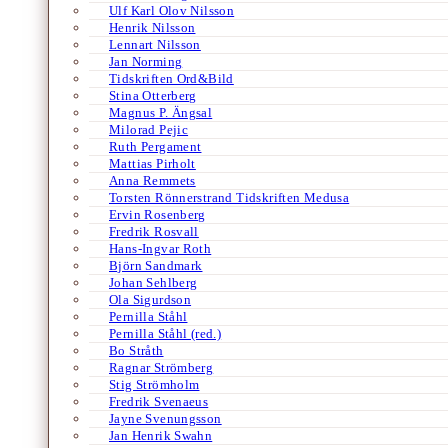
Ulf Karl Olov Nilsson
Henrik Nilsson
Lennart Nilsson
Jan Norming
Tidskriften Ord&Bild
Stina Otterberg
Magnus P. Ängsal
Milorad Pejic
Ruth Pergament
Mattias Pirholt
Anna Remmets
Torsten Rönnerstrand Tidskriften Medusa
Ervin Rosenberg
Fredrik Rosvall
Hans-Ingvar Roth
Björn Sandmark
Johan Sehlberg
Ola Sigurdson
Pernilla Ståhl
Pernilla Ståhl (red.)
Bo Stråth
Ragnar Strömberg
Stig Strömholm
Fredrik Svenaeus
Jayne Svenungsson
Jan Henrik Swahn