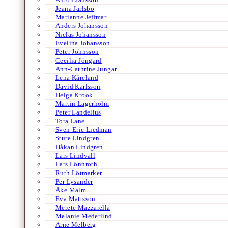
Jeana Jarlsbo
Marianne Jeffmar
Anders Johansson
Niclas Johansson
Evelina Johansson
Peter Johnsson
Cecilia Jöngard
Ann-Cathrine Jungar
Lena Kåreland
David Karlsson
Helga Krook
Martin Lagerholm
Peter Landelius
Tora Lane
Sven-Eric Liedman
Sture Lindgren
Håkan Lindgren
Lars Lindvall
Lars Lönnroth
Ruth Lötmarker
Per Lysander
Åke Malm
Eva Mattsson
Merete Mazzarella
Melanie Mederlind
Arne Melberg