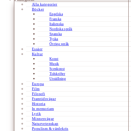
Alla kategorier
Böcker
Engelska
Franska
Italienska
Nordiska språk
Spanska
Tyska
Övriga språk
Essäer
Kultur
Konst
Musik
Scenkonst
Tidskrifter
Utställning
Europa
Film
Filosofi
Framtidsvägar
Historia
In memoriam
Lyrik
Minnesvägar
Naturvetenskap
Populism & värdekris