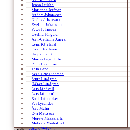
Jeana Jarlsbo
Marianne Jeffmar
Anders Johansson
Niclas Johansson
Evelina Johansson
Peter Johnsson
Cecilia Jöngard
Ann-Cathrine Jungar
Lena Kåreland
David Karlsson
Helga Krook
Martin Lagerholm
Peter Landelius
Tora Lane
Sven-Eric Liedman
Sture Lindgren
Håkan Lindgren
Lars Lindvall
Lars Lönnroth
Ruth Lötmarker
Per Lysander
Åke Malm
Eva Mattsson
Merete Mazzarella
Melanie Mederlind
Arne Melberg