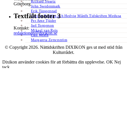
Richard Swartz
Göteborg
John Swedenmark
Erik Tängerstad
Textfält footer 3
Cecilia Rodéhn och Hedvig Mårdh Tidskriften Medusa
Per Arne Tjäder
Jarl Torgerson
Kontakt:
Mikael van Reis
redaktionen@dixikon.se
Carl Wilén
Margareta Zetterström
© Copyright 2026. Nättidskriften DIXIKON ges ut med stöd från
Kulturrådet.
Dixikon använder cookies för att förbättra din upplevelse.
OK
Nej
tack
Stäng
Privacy Overview
This website uses cookies to improve your experience while you
navigate through the website. Out of these, the cookies that are
categorized as necessary are stored on your browser as they are
essential for the working of basic functionalities of the website. We