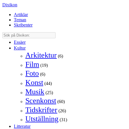
Dixikon
Artiklar
Teman
Skribenter
Essäer
Kultur
Arkitektur
(6)
Film
(19)
Foto
(6)
Konst
(44)
Musik
(25)
Scenkonst
(60)
Tidskrifter
(26)
Utställning
(31)
Litteratur