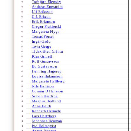
Torbjörn Elensky
Andreas Engström
Ulf Eriksson
C.J. Erixon
Erik Erlanson
Gregor Flakierski
Margareta Flygt
Tomas Forser
Ingar Gadd
Tova Gerge
Tidskriften Glänta
Klas Grinell
Rolf Gustavsson
Bo Gustavsson
Henning Hagerup
Lovisa Håkansson
Margareta Hallberg
Nils Hansson
Gunnar D Hansson
Simon Hartling
Magnus Hedlund
Anne Heith
Kenneth Hermele
Lars Hertzberg
Johannes Heuman
Ivo Holmqvist
Anton Jansson