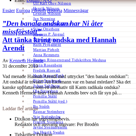
Efter:
Datum /
A-Ö
Ulf Karl Olov Nilsson
Henrik Nilsson
Essäer
Europa
Filosofi
Historia
Minnesvägar
Lennart Nilsson
Jan Norming
”Den banala ondskan har Ni åter
Tidskriften Ord&Bild
Stina Otterberg
missförstått”
Magnus P. Ängsal
Att tänka kring ondska med Hannah
Milorad Pejic
Ruth Pergament
Arendt
Mattias Pirholt
Anna Remmets
Torsten Rönnerstrand Tidskriften Medusa
Av
Kenneth Hermele
Ervin Rosenberg
31 december 2019
Fredrik Rosvall
Hans-Ingvar Roth
Vad menade Hannah Arendt med uttrycket ”den banala ondskan”:
Björn Sandmark
Att ondska är trivialt? Att Eichmann var en banal mördare? Ska det
Johan Sehlberg
kanske uppfattas som ett alternativ till Kants radikala ondska?
Ola Sigurdson
Kenneth Hermele läser Hannah Arendts brev och får syn på…
Pernilla Ståhl
Pernilla Ståhl (red.)
Bo Stråth
Laddar fler artiklar
Ragnar Strömberg
Stig Strömholm
Dixikon har utgivningsbevis.
Fredrik Svenaeus
Redaktör och ansvarig utgivare: Per Brodén
Jayne Svenungsson
Jan Henrik Swahn
Tidskriften Dixikon