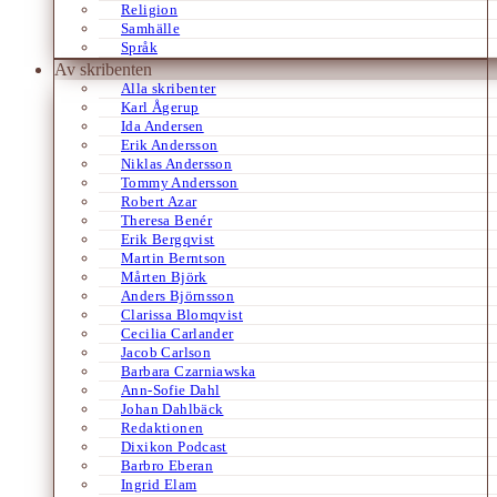
Religion
Samhälle
Språk
Av skribenten
Alla skribenter
Karl Ågerup
Ida Andersen
Erik Andersson
Niklas Andersson
Tommy Andersson
Robert Azar
Theresa Benér
Erik Bergqvist
Martin Berntson
Mårten Björk
Anders Björnsson
Clarissa Blomqvist
Cecilia Carlander
Jacob Carlson
Barbara Czarniawska
Ann-Sofie Dahl
Johan Dahlbäck
Redaktionen
Dixikon Podcast
Barbro Eberan
Ingrid Elam