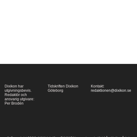
i bland annat Iran –
snarare en reaktion på
och en del i en modern
muslimsk
kontrarevolution än ett
svar på mötet med…
Dixikon har
Tidskriften Dixikon
Kontakt:
utgivningsbevis.
Göteborg
redaktionen@dixikon.se
Redaktör och
ansvarig utgivare:
Per Brodén