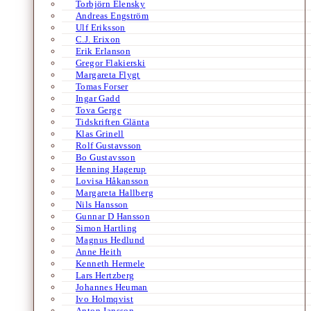
Torbjörn Elensky
Andreas Engström
Ulf Eriksson
C.J. Erixon
Erik Erlanson
Gregor Flakierski
Margareta Flygt
Tomas Forser
Ingar Gadd
Tova Gerge
Tidskriften Glänta
Klas Grinell
Rolf Gustavsson
Bo Gustavsson
Henning Hagerup
Lovisa Håkansson
Margareta Hallberg
Nils Hansson
Gunnar D Hansson
Simon Hartling
Magnus Hedlund
Anne Heith
Kenneth Hermele
Lars Hertzberg
Johannes Heuman
Ivo Holmqvist
Anton Jansson