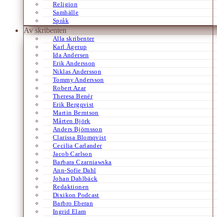
Religion
Samhälle
Språk
Av skribenten
Alla skribenter
Karl Ågerup
Ida Andersen
Erik Andersson
Niklas Andersson
Tommy Andersson
Robert Azar
Theresa Benér
Erik Bergqvist
Martin Berntson
Mårten Björk
Anders Björnsson
Clarissa Blomqvist
Cecilia Carlander
Jacob Carlson
Barbara Czarniawska
Ann-Sofie Dahl
Johan Dahlbäck
Redaktionen
Dixikon Podcast
Barbro Eberan
Ingrid Elam