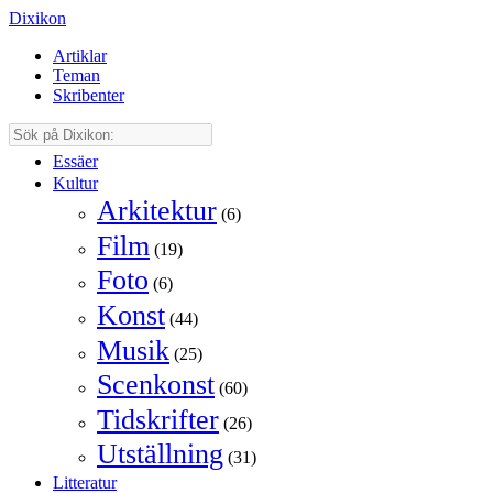
Dixikon
Artiklar
Teman
Skribenter
Essäer
Kultur
Arkitektur
(6)
Film
(19)
Foto
(6)
Konst
(44)
Musik
(25)
Scenkonst
(60)
Tidskrifter
(26)
Utställning
(31)
Litteratur