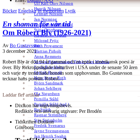
Efter:
Datum /
A-Ö
Ulf Karl Olov Nilsson
Henrik Nilsson
Böcker
Engelska
In memoriam
Lyrik
Lennart Nilsson
Jan Norming
En shaman för vår tid
Tidskriften Ord&Bild
Stina Otterberg
Om Robert Bly (1926-2021)
Magnus P. Ängsal
Milorad Pejic
Av
Bo Gustavsson
Ruth Pergament
3 december 2021
Mattias Pirholt
Anna Remmets
Robert Bly är död 94 år gammal och en epok i amerikansk poesi är
Torsten Rönnerstrand Tidskriften Medusa
Ervin Rosenberg
över. Bly förkroppsligade kulturlivet i USA under de senaste 50 åren
Fredrik Rosvall
och varje ny trend hade honom som upphovsman. Bo Gustavsson
Hans-Ingvar Roth
tecknar hans porträtt. Robert…
Björn Sandmark
Johan Sehlberg
Ola Sigurdson
Laddar fler artiklar
Pernilla Ståhl
Pernilla Ståhl (red.)
Dixikon har utgivningsbevis.
Bo Stråth
Redaktör och ansvarig utgivare: Per Brodén
Ragnar Strömberg
Stig Strömholm
Tidskriften Dixikon
Fredrik Svenaeus
Göteborg
Jayne Svenungsson
Jan Henrik Swahn