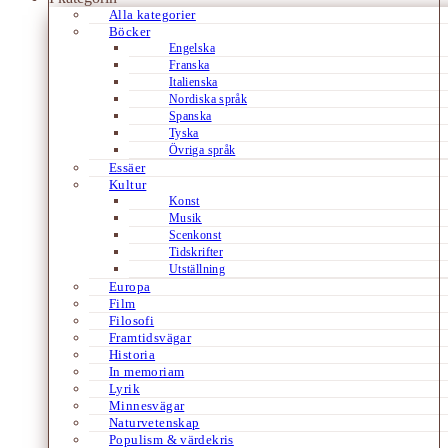
Alla kategorier
Böcker
Engelska
Franska
Italienska
Nordiska språk
Spanska
Tyska
Övriga språk
Essäer
Kultur
Konst
Musik
Scenkonst
Tidskrifter
Utställning
Europa
Film
Filosofi
Framtidsvägar
Historia
In memoriam
Lyrik
Minnesvägar
Naturvetenskap
Populism & värdekris