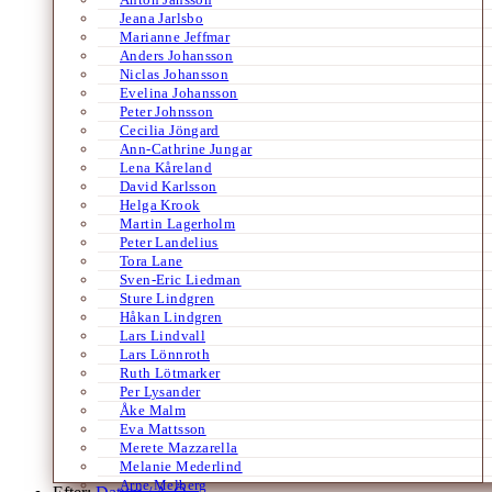
Jeana Jarlsbo
Marianne Jeffmar
Anders Johansson
Niclas Johansson
Evelina Johansson
Peter Johnsson
Cecilia Jöngard
Ann-Cathrine Jungar
Lena Kåreland
David Karlsson
Helga Krook
Martin Lagerholm
Peter Landelius
Tora Lane
Sven-Eric Liedman
Sture Lindgren
Håkan Lindgren
Lars Lindvall
Lars Lönnroth
Ruth Lötmarker
Per Lysander
Åke Malm
Eva Mattsson
Merete Mazzarella
Melanie Mederlind
Arne Melberg