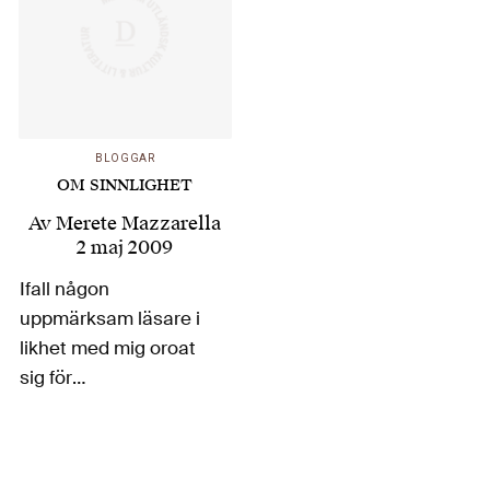
BLOGGAR
OM SINNLIGHET
Av
Merete Mazzarella
2 maj 2009
Ifall någon
uppmärksam läsare i
likhet med mig oroat
sig för
tonåringsflickorna
som halsade
vinflaskor den 29 april