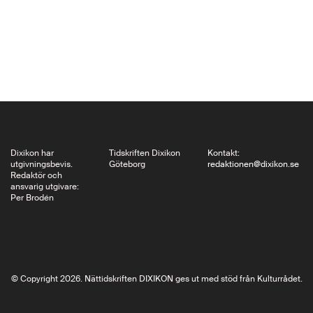
så har jag ett
lugnande besked: på
Valborgsmässoafton
läste jag i Uppsala
Nya att det…
Dixikon har
Tidskriften Dixikon
Kontakt:
utgivningsbevis.
Göteborg
redaktionen@dixikon.se
Redaktör och
ansvarig utgivare:
Per Brodén
© Copyright 2026. Nättidskriften DIXIKON ges ut med stöd från Kulturrådet.