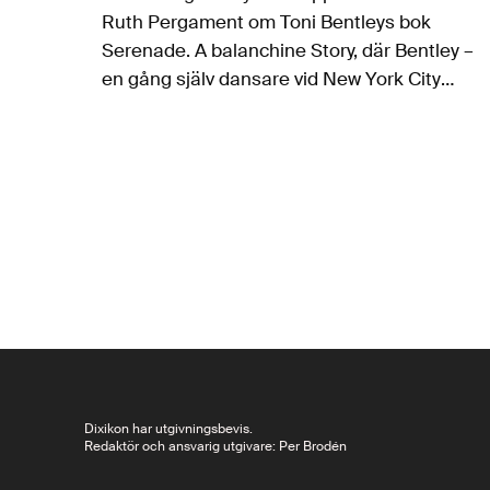
Ruth Pergament om Toni Bentleys bok
Serenade. A balanchine Story, där Bentley –
en gång själv dansare vid New York City
Ballet – skriver initierat om numera
balettikonen Balanchine och hans och
kompaniets första dansuppsättning,…
Dixikon har utgivningsbevis.
Redaktör och ansvarig utgivare: Per Brodén