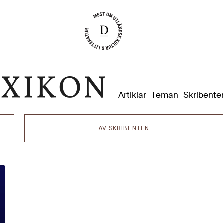
Dixikon
Artiklar
Teman
Skribente
AV SKRIBENTEN