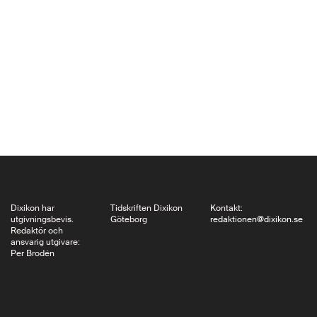
vilka gener som
aktiveras var i
kroppen. Men det rör
sig inte om ett slutet
system, utan det kan
påverkas också av vår
yttre miljö så…
Dixikon har
Tidskriften Dixikon
Kontakt:
utgivningsbevis.
Göteborg
redaktionen@dixikon.se
Redaktör och
ansvarig utgivare:
Per Brodén