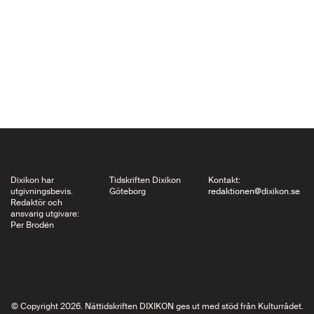
kommande
nobelpristagaren Elias
Canetti, hans ”maka
och verksam i hans
tjänst”, som hon själv
uttryckte det. Först
när hennes samlade
litterära produktion
gavs ut…
Dixikon har
Tidskriften Dixikon
Kontakt:
utgivningsbevis.
Göteborg
redaktionen@dixikon.se
Redaktör och
ansvarig utgivare:
Per Brodén
© Copyright 2026. Nättidskriften DIXIKON ges ut med stöd från Kulturrådet.