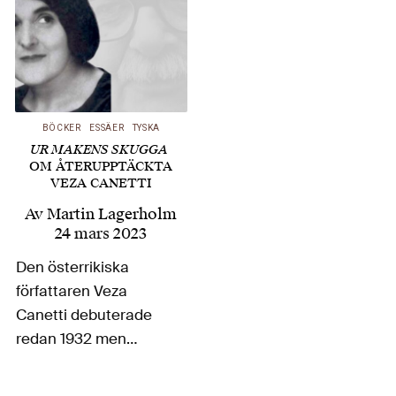
BÖCKER
ESSÄER
TYSKA
UR MAKENS SKUGGA
OM ÅTERUPPTÄCKTA
VEZA CANETTI
Av
Martin Lagerholm
24 mars 2023
Den österrikiska
författaren Veza
Canetti debuterade
redan 1932 men
blev, efter att ha gift
sig med den