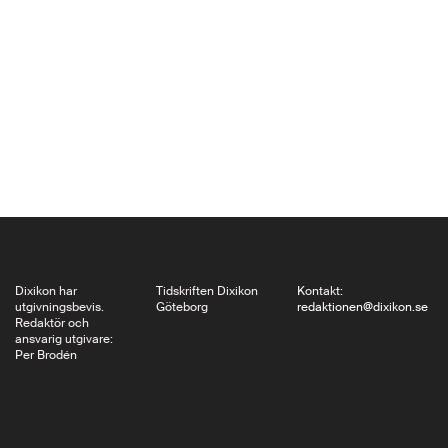
indonesiska
frihetskämparnas
ledare, kortfattat
landets
självständighet. Det
skulle sedan dröja till
1949 innan
Nederländerna
förmåddes släppa
ifrån sig Indonesien,
som varit dess ”mest
Dixikon har
Tidskriften Dixikon
Kontakt:
utgivningsbevis.
Göteborg
redaktionen@dixikon.se
kostbara koloniala
Redaktör och
ansvarig utgivare:
juvel”. Om…
Per Brodén