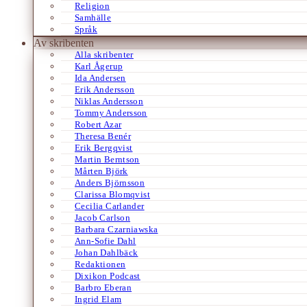
Religion
Samhälle
Språk
Av skribenten
Alla skribenter
Karl Ågerup
Ida Andersen
Erik Andersson
Niklas Andersson
Tommy Andersson
Robert Azar
Theresa Benér
Erik Bergqvist
Martin Berntson
Mårten Björk
Anders Björnsson
Clarissa Blomqvist
Cecilia Carlander
Jacob Carlson
Barbara Czarniawska
Ann-Sofie Dahl
Johan Dahlbäck
Redaktionen
Dixikon Podcast
Barbro Eberan
Ingrid Elam