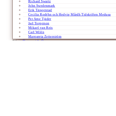
Richard Swartz
John Swedenmark
Erik Tängerstad
Cecilia Rodéhn och Hedvig Mårdh Tidskriften Medusa
Per Arne Tjäder
Jarl Torgerson
Mikael van Reis
Carl Wilén
Margareta Zetterström
Efter:
Datum /
A-Ö
Arkitektur
Böcker
Europa
Framtidsvägar
Samhälle
Tyska
Baukultur – byggnadskultur
Hur skapa en god livsmiljö?
Av
Claes Caldenby
31 maj 2024
I EU:s Davosdeklaration från 2018 lanserades begreppet Baukultur (byg
och brister i designkvalitet och hållbarhet. I Sverige är ”en…
Laddar fler artiklar