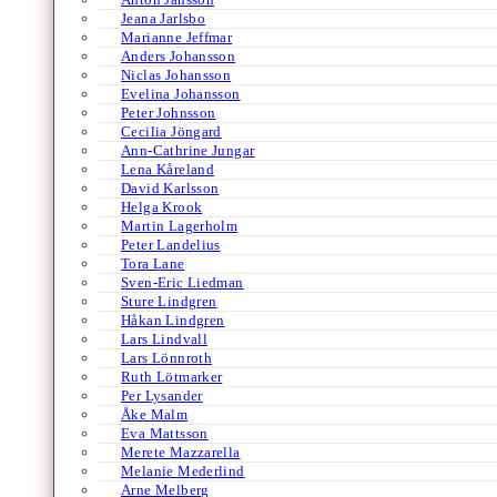
Jeana Jarlsbo
Marianne Jeffmar
Anders Johansson
Niclas Johansson
Evelina Johansson
Peter Johnsson
Cecilia Jöngard
Ann-Cathrine Jungar
Lena Kåreland
David Karlsson
Helga Krook
Martin Lagerholm
Peter Landelius
Tora Lane
Sven-Eric Liedman
Sture Lindgren
Håkan Lindgren
Lars Lindvall
Lars Lönnroth
Ruth Lötmarker
Per Lysander
Åke Malm
Eva Mattsson
Merete Mazzarella
Melanie Mederlind
Arne Melberg