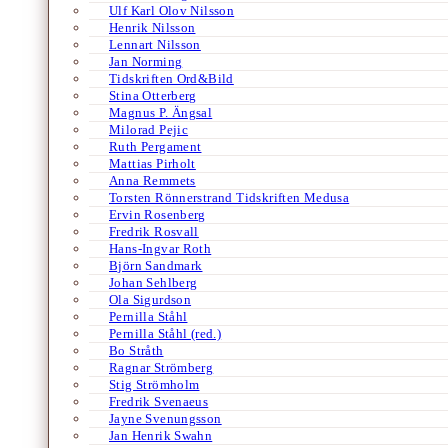
Ulf Karl Olov Nilsson
Henrik Nilsson
Lennart Nilsson
Jan Norming
Tidskriften Ord&Bild
Stina Otterberg
Magnus P. Ängsal
Milorad Pejic
Ruth Pergament
Mattias Pirholt
Anna Remmets
Torsten Rönnerstrand Tidskriften Medusa
Ervin Rosenberg
Fredrik Rosvall
Hans-Ingvar Roth
Björn Sandmark
Johan Sehlberg
Ola Sigurdson
Pernilla Ståhl
Pernilla Ståhl (red.)
Bo Stråth
Ragnar Strömberg
Stig Strömholm
Fredrik Svenaeus
Jayne Svenungsson
Jan Henrik Swahn