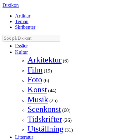
Dixikon
Artiklar
Teman
Skribenter
Essäer
Kultur
Arkitektur
(6)
Film
(19)
Foto
(6)
Konst
(44)
Musik
(25)
Scenkonst
(60)
Tidskrifter
(26)
Utställning
(31)
Litteratur