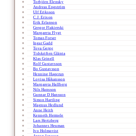
Torbjörn Elensky
Andreas Engström
Ulf Eriksson
C.J. Erixon
Erik Erlanson
Gregor Flakierski
Margareta Flygt
Tomas Forser
Ingar Gadd
Tova Gerge
Tidskriften Glänta
Klas Grinell
Rolf Gustavsson
Bo Gustavsson
Henning Hagerup
Lovisa Håkansson
Margareta Hallberg
Nils Hansson
Gunnar D Hansson
Simon Hartling
Magnus Hedlund
Anne Heith
Kenneth Hermele
Lars Hertzberg
Johannes Heuman
Ivo Holmqvist
Anton Jansson