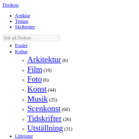
Dixikon
Artiklar
Teman
Skribenter
Essäer
Kultur
Arkitektur
(6)
Film
(19)
Foto
(6)
Konst
(44)
Musik
(25)
Scenkonst
(60)
Tidskrifter
(26)
Utställning
(31)
Litteratur