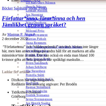
Efter:
Datum /
A-Ö
Ulf Karl Olov Nilsson
Henrik Nilsson
Böcker
Samhälle
Språk
Tyska
Lennart Nilsson
Jan Norming
Författar*inna, lärar*inna och hen
Tidskriften Ord&Bild
Stina Otterberg
Jämlikhet genom språket?
Magnus P. Ängsal
Milorad Pejic
Av
Magnus P. Ängsal
Ruth Pergament
2 december 2022
Mattias Pirholt
Anna Remmets
”Författarinna” och ”skådespelerska” används nästan inte längre
Torsten Rönnerstrand Tidskriften Medusa
Ervin Rosenberg
här, men kan anses viktiga på andra håll för att markera att alla
Fredrik Rosvall
människor inte är män. Där kan också en enda man bland 100
Hans-Ingvar Roth
kvinnor göra att hela gruppen blir språkligt maskulin…
Björn Sandmark
Johan Sehlberg
Ola Sigurdson
Laddar fler artiklar
Pernilla Ståhl
Pernilla Ståhl (red.)
Dixikon har utgivningsbevis.
Bo Stråth
Redaktör och ansvarig utgivare: Per Brodén
Ragnar Strömberg
Stig Strömholm
Tidskriften Dixikon
Fredrik Svenaeus
Göteborg
Jayne Svenungsson
Jan Henrik Swahn