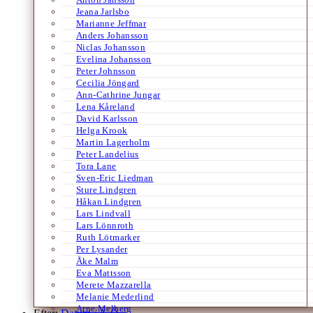
Jeana Jarlsbo
Marianne Jeffmar
Anders Johansson
Niclas Johansson
Evelina Johansson
Peter Johnsson
Cecilia Jöngard
Ann-Cathrine Jungar
Lena Kåreland
David Karlsson
Helga Krook
Martin Lagerholm
Peter Landelius
Tora Lane
Sven-Eric Liedman
Sture Lindgren
Håkan Lindgren
Lars Lindvall
Lars Lönnroth
Ruth Lötmarker
Per Lysander
Åke Malm
Eva Mattsson
Merete Mazzarella
Melanie Mederlind
Arne Melberg