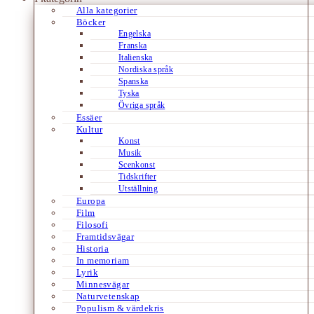
Alla kategorier
Böcker
Engelska
Franska
Italienska
Nordiska språk
Spanska
Tyska
Övriga språk
Essäer
Kultur
Konst
Musik
Scenkonst
Tidskrifter
Utställning
Europa
Film
Filosofi
Framtidsvägar
Historia
In memoriam
Lyrik
Minnesvägar
Naturvetenskap
Populism & värdekris