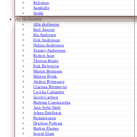
Religion
Samhälle
Språk
Av skribenten
Alla skribenter
Karl Ågerup
Ida Andersen
Erik Andersson
Niklas Andersson
Tommy Andersson
Robert Azar
Theresa Benér
Erik Bergqvist
Martin Berntson
Mårten Björk
Anders Björnsson
Clarissa Blomqvist
Cecilia Carlander
Jacob Carlson
Barbara Czarniawska
Ann-Sofie Dahl
Johan Dahlbäck
Redaktionen
Dixikon Podcast
Barbro Eberan
Ingrid Elam