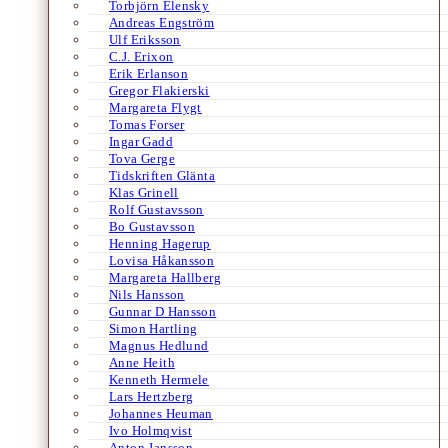
Torbjörn Elensky
Andreas Engström
Ulf Eriksson
C.J. Erixon
Erik Erlanson
Gregor Flakierski
Margareta Flygt
Tomas Forser
Ingar Gadd
Tova Gerge
Tidskriften Glänta
Klas Grinell
Rolf Gustavsson
Bo Gustavsson
Henning Hagerup
Lovisa Håkansson
Margareta Hallberg
Nils Hansson
Gunnar D Hansson
Simon Hartling
Magnus Hedlund
Anne Heith
Kenneth Hermele
Lars Hertzberg
Johannes Heuman
Ivo Holmqvist
Anton Jansson