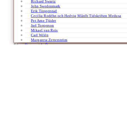
Richard Swartz
John Swedenmark
Erik Tängerstad
Cecilia Rodéhn och Hedvig Mårdh Tidskriften Medusa
Per Arne Tjäder
Jarl Torgerson
Mikael van Reis
Carl Wilén
Margareta Zetterström
Efter:
Datum /
A-Ö
Böcker
Engelska
Essäer
Historia
Samhälle
Tyska
Är fattigdom den fattiges eget problem?
Om Bentham, Simmel och arbetslinjen
Av
Sven-Eric Liedman
24 mars 2023
En arbetsgivarorganisation föreslog nyligen i DN varken intressantare ar
minskade bidrag för arbetslösa, som rätta sättet att få fler att…
Laddar fler artiklar