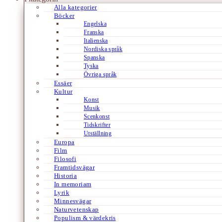
Alla kategorier
Böcker
Engelska
Franska
Italienska
Nordiska språk
Spanska
Tyska
Övriga språk
Essäer
Kultur
Konst
Musik
Scenkonst
Tidskrifter
Utställning
Europa
Film
Filosofi
Framtidsvägar
Historia
In memoriam
Lyrik
Minnesvägar
Naturvetenskap
Populism & värdekris