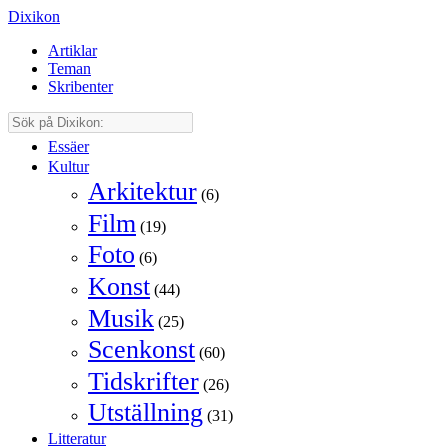
Dixikon
Artiklar
Teman
Skribenter
Essäer
Kultur
Arkitektur
(6)
Film
(19)
Foto
(6)
Konst
(44)
Musik
(25)
Scenkonst
(60)
Tidskrifter
(26)
Utställning
(31)
Litteratur