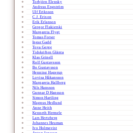
Torbjörn Elensky
Andreas Engström
Ulf Eriksson
C.J. Erixon
Erik Erlanson
Gregor Flakierski
Margareta Flygt
Tomas Forser
Ingar Gadd
Tova Gerge
Tidskriften Glänta
Klas Grinell
Rolf Gustavsson
Bo Gustavsson
Henning Hagerup
Lovisa Håkansson
Margareta Hallberg
Nils Hansson
Gunnar D Hansson
Simon Hartling
Magnus Hedlund
Anne Heith
Kenneth Hermele
Lars Hertzberg
Johannes Heuman
Ivo Holmqvist
Anton Jansson