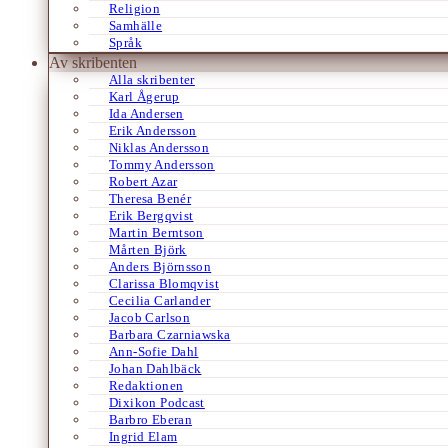
Religion
Samhälle
Språk
Av skribenten
Alla skribenter
Karl Ågerup
Ida Andersen
Erik Andersson
Niklas Andersson
Tommy Andersson
Robert Azar
Theresa Benér
Erik Bergqvist
Martin Berntson
Mårten Björk
Anders Björnsson
Clarissa Blomqvist
Cecilia Carlander
Jacob Carlson
Barbara Czarniawska
Ann-Sofie Dahl
Johan Dahlbäck
Redaktionen
Dixikon Podcast
Barbro Eberan
Ingrid Elam