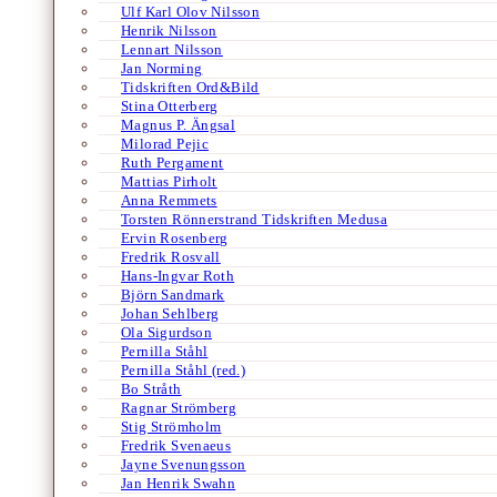
Ulf Karl Olov Nilsson
Henrik Nilsson
Lennart Nilsson
Jan Norming
Tidskriften Ord&Bild
Stina Otterberg
Magnus P. Ängsal
Milorad Pejic
Ruth Pergament
Mattias Pirholt
Anna Remmets
Torsten Rönnerstrand Tidskriften Medusa
Ervin Rosenberg
Fredrik Rosvall
Hans-Ingvar Roth
Björn Sandmark
Johan Sehlberg
Ola Sigurdson
Pernilla Ståhl
Pernilla Ståhl (red.)
Bo Stråth
Ragnar Strömberg
Stig Strömholm
Fredrik Svenaeus
Jayne Svenungsson
Jan Henrik Swahn