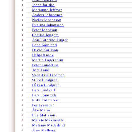
Jeana Jarlsbo
Marianne Jeffmar
Anders Johansson
Niclas Johansson
Evelina Johansson
Peter Johnsson
Cecilia Jöngard
Ann-Cathrine Jungar
Lena Kåreland
David Karlsson
Helga Krook
Martin Lagerholm
Peter Landelius
Tora Lane
Sven-Eric Liedman
Sture Lindgren
Håkan Lindgren
Lars Lindvall
Lars Lönnroth
Ruth Lötmarker
Per Lysander
Åke Malm
Eva Mattsson
Merete Mazzarella
Melanie Mederlind
Arne Melberg