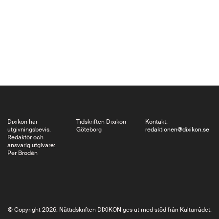
gamla former av
svenskan kan vara
nog så främmande,
som
Rökstenens aftuamuþstãntarunaʀþaʀ
·
nuarinfaþifaþiʀaftfaikiãnsunu.
Tommy Andersson
skriver här
uppskattande om Bo
Dixikon har
Tidskriften Dixikon
Kontakt:
utgivningsbevis.
Göteborg
redaktionen@dixikon.se
Ralphs monumentala
Redaktör och
ansvarig utgivare:
nytolkning av
Per Brodén
stenens…
© Copyright 2026. Nättidskriften DIXIKON ges ut med stöd från Kulturrådet.