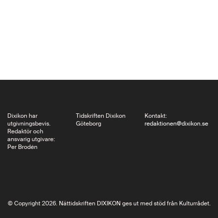
Hemingway, Picasso,
Chatwin”. Att sprätta
plasten, lossa
resårbandet och
öppna den svarta
boken med sina
rundade hörn är en
handling…
Dixikon har
Tidskriften Dixikon
Kontakt:
utgivningsbevis.
Göteborg
redaktionen@dixikon.se
Redaktör och
ansvarig utgivare:
Per Brodén
© Copyright 2026. Nättidskriften DIXIKON ges ut med stöd från Kulturrådet.