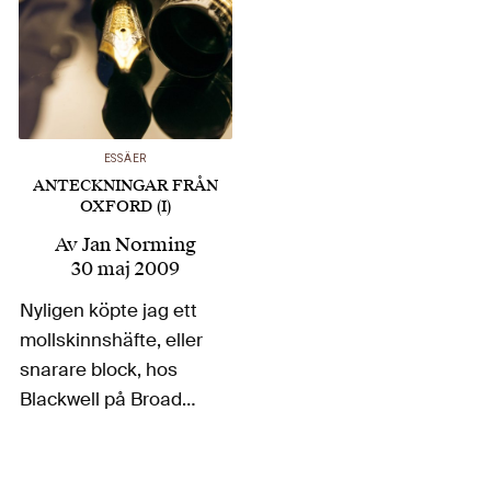
ESSÄER
ANTECKNINGAR FRÅN
OXFORD (I)
Av
Jan Norming
30 maj 2009
Nyligen köpte jag ett
mollskinnshäfte, eller
snarare block, hos
Blackwell på Broad
Street i Oxford,
”Moleskine, the
legendary notebook of