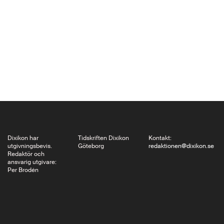
som Stromboli med
Ingrid Bergman,
Sommaren med
Monika med Harriet
Andersson och inte
minst Jane Campions
Pianot där kvinnor fått
vara människor,
individer,…
Dixikon har
Tidskriften Dixikon
Kontakt:
utgivningsbevis.
Göteborg
redaktionen@dixikon.se
Redaktör och
ansvarig utgivare:
Per Brodén