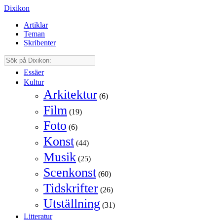
Dixikon
Artiklar
Teman
Skribenter
Essäer
Kultur
Arkitektur
(6)
Film
(19)
Foto
(6)
Konst
(44)
Musik
(25)
Scenkonst
(60)
Tidskrifter
(26)
Utställning
(31)
Litteratur