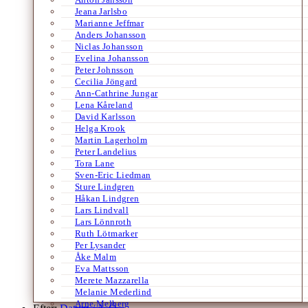
Jeana Jarlsbo
Marianne Jeffmar
Anders Johansson
Niclas Johansson
Evelina Johansson
Peter Johnsson
Cecilia Jöngard
Ann-Cathrine Jungar
Lena Kåreland
David Karlsson
Helga Krook
Martin Lagerholm
Peter Landelius
Tora Lane
Sven-Eric Liedman
Sture Lindgren
Håkan Lindgren
Lars Lindvall
Lars Lönnroth
Ruth Lötmarker
Per Lysander
Åke Malm
Eva Mattsson
Merete Mazzarella
Melanie Mederlind
Arne Melberg