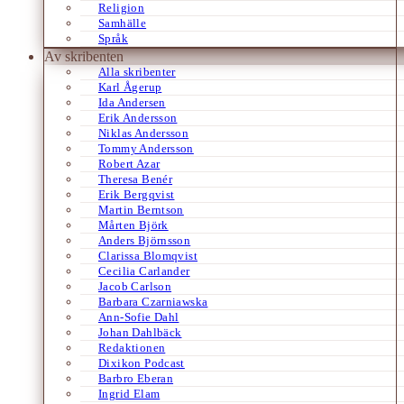
Religion
Samhälle
Språk
Av skribenten
Alla skribenter
Karl Ågerup
Ida Andersen
Erik Andersson
Niklas Andersson
Tommy Andersson
Robert Azar
Theresa Benér
Erik Bergqvist
Martin Berntson
Mårten Björk
Anders Björnsson
Clarissa Blomqvist
Cecilia Carlander
Jacob Carlson
Barbara Czarniawska
Ann-Sofie Dahl
Johan Dahlbäck
Redaktionen
Dixikon Podcast
Barbro Eberan
Ingrid Elam