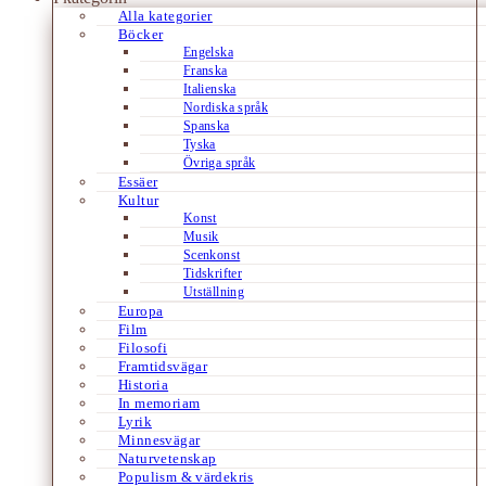
Alla kategorier
Böcker
Engelska
Franska
Italienska
Nordiska språk
Spanska
Tyska
Övriga språk
Essäer
Kultur
Konst
Musik
Scenkonst
Tidskrifter
Utställning
Europa
Film
Filosofi
Framtidsvägar
Historia
In memoriam
Lyrik
Minnesvägar
Naturvetenskap
Populism & värdekris