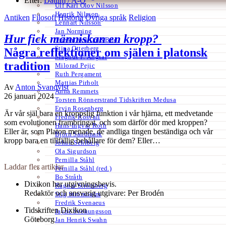
Efter:
Datum /
A-Ö
Ulf Karl Olov Nilsson
Henrik Nilsson
Antiken
Filosofi
Historia
Övriga språk
Religion
Lennart Nilsson
Jan Norming
Hur fick människan en kropp?
Tidskriften Ord&Bild
Stina Otterberg
Några reflektioner om själen i platonsk
Magnus P. Ängsal
tradition
Milorad Pejic
Ruth Pergament
Mattias Pirholt
Av
Anton Svanqvist
Anna Remmets
26 januari 2024
Torsten Rönnerstrand Tidskriften Medusa
Ervin Rosenberg
Är vår själ bara en kroppslig funktion i vår hjärna, ett medvetande
Fredrik Rosvall
som evolutionen frambringat, och som därför dör med kroppen?
Hans-Ingvar Roth
Eller är, som Platon menade, de andliga tingen beständiga och vår
Björn Sandmark
kropp bara en tillfällig behållare för dem? Eller…
Johan Sehlberg
Ola Sigurdson
Pernilla Ståhl
Laddar fler artiklar
Pernilla Ståhl (red.)
Bo Stråth
Dixikon har utgivningsbevis.
Ragnar Strömberg
Redaktör och ansvarig utgivare: Per Brodén
Stig Strömholm
Fredrik Svenaeus
Tidskriften Dixikon
Jayne Svenungsson
Göteborg
Jan Henrik Swahn