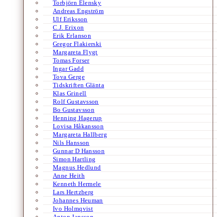
Torbjörn Elensky
Andreas Engström
Ulf Eriksson
C.J. Erixon
Erik Erlanson
Gregor Flakierski
Margareta Flygt
Tomas Forser
Ingar Gadd
Tova Gerge
Tidskriften Glänta
Klas Grinell
Rolf Gustavsson
Bo Gustavsson
Henning Hagerup
Lovisa Håkansson
Margareta Hallberg
Nils Hansson
Gunnar D Hansson
Simon Hartling
Magnus Hedlund
Anne Heith
Kenneth Hermele
Lars Hertzberg
Johannes Heuman
Ivo Holmqvist
Anton Jansson