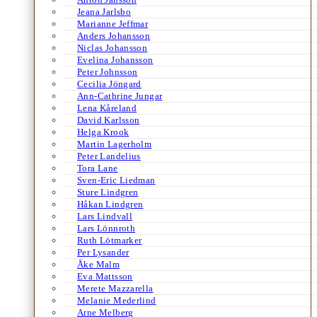
Jeana Jarlsbo
Marianne Jeffmar
Anders Johansson
Niclas Johansson
Evelina Johansson
Peter Johnsson
Cecilia Jöngard
Ann-Cathrine Jungar
Lena Kåreland
David Karlsson
Helga Krook
Martin Lagerholm
Peter Landelius
Tora Lane
Sven-Eric Liedman
Sture Lindgren
Håkan Lindgren
Lars Lindvall
Lars Lönnroth
Ruth Lötmarker
Per Lysander
Åke Malm
Eva Mattsson
Merete Mazzarella
Melanie Mederlind
Arne Melberg