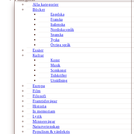
Alla kategorier
Böcker
Engelska
Franska
Italienska
Nordiska språk
Spanska
Tyska
Övriga språk
Essäer
Kultur
Konst
Musik
Scenkonst
Tidskrifter
Utställning
Europa
Film
Filosofi
Framtidsvägar
Historia
In memoriam
Lyrik
Minnesvägar
Naturvetenskap
Populism & värdekris