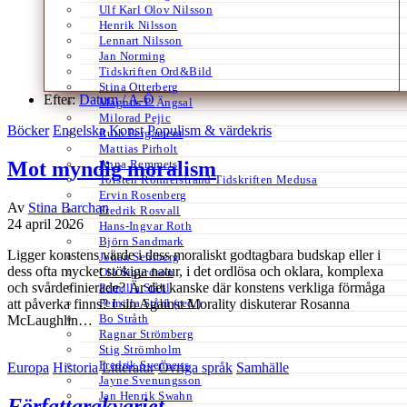
Ulf Karl Olov Nilsson
Henrik Nilsson
Lennart Nilsson
Jan Norming
Tidskriften Ord&Bild
Stina Otterberg
Efter:
Datum /
A-Ö
Magnus P. Ängsal
Milorad Pejic
Böcker
Engelska
Konst
Populism & värdekris
Ruth Pergament
Mattias Pirholt
Anna Remmets
Mot myndig moralism
Torsten Rönnerstrand Tidskriften Medusa
Ervin Rosenberg
Av
Stina Barchan
Fredrik Rosvall
24 april 2026
Hans-Ingvar Roth
Björn Sandmark
Ligger konstens värde i dess moraliskt godtagbara budskap eller i
Johan Sehlberg
dess ofta mycket stökiga natur, i det ordlösa och oklara, komplexa
Ola Sigurdson
och svårdefinierade? Är det kanske där konstens verkliga förmåga
Pernilla Ståhl
Pernilla Ståhl (red.)
att påverka finns? I sin Against Morality diskuterar Rosanna
Bo Stråth
McLaughlin…
Ragnar Strömberg
Stig Strömholm
Fredrik Svenaeus
Europa
Historia
Litteratur
Övriga språk
Samhälle
Jayne Svenungsson
Jan Henrik Swahn
Författarakvariet