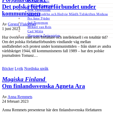
Richard Swartz
Det polska författarförbundet under
John Swedenmark
Erik Tängerstad
kommunismen
Cecilia Rodéhn och Hedvig Mårdh Tidskriften Medusa
Per Arne Tjäder
Jarl Torgerson
Av
Gregor Flakierski
Mikael van Reis
1 juni 2023
Carl Wilén
Margareta Zetterström
Hur överlever man som författare och intellektuell i en totalitär tid?
Om det polska författarförbundets vindlande väg mellan
undfallenhet och protest under kommunisttiden – från slutet av andra
världskriget 1944, till kommunismens fall 1989 – har den polske
journalisten Tomasz…
Böcker
Lyrik
Nordiska språk
Magiska Finland
Om finlandssvenska Agneta Ara
Av
Anna Remmets
24 februari 2023
Anna Remmets presenterar här den finlandssvenska författaren