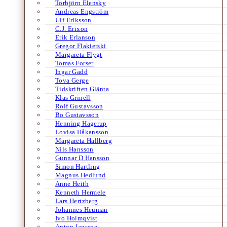
Torbjörn Elensky
Andreas Engström
Ulf Eriksson
C.J. Erixon
Erik Erlanson
Gregor Flakierski
Margareta Flygt
Tomas Forser
Ingar Gadd
Tova Gerge
Tidskriften Glänta
Klas Grinell
Rolf Gustavsson
Bo Gustavsson
Henning Hagerup
Lovisa Håkansson
Margareta Hallberg
Nils Hansson
Gunnar D Hansson
Simon Hartling
Magnus Hedlund
Anne Heith
Kenneth Hermele
Lars Hertzberg
Johannes Heuman
Ivo Holmqvist
Anton Jansson