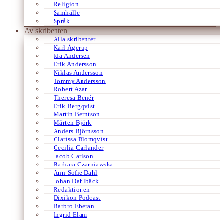
Religion
Samhälle
Språk
Av skribenten
Alla skribenter
Karl Ågerup
Ida Andersen
Erik Andersson
Niklas Andersson
Tommy Andersson
Robert Azar
Theresa Benér
Erik Bergqvist
Martin Berntson
Mårten Björk
Anders Björnsson
Clarissa Blomqvist
Cecilia Carlander
Jacob Carlson
Barbara Czarniawska
Ann-Sofie Dahl
Johan Dahlbäck
Redaktionen
Dixikon Podcast
Barbro Eberan
Ingrid Elam