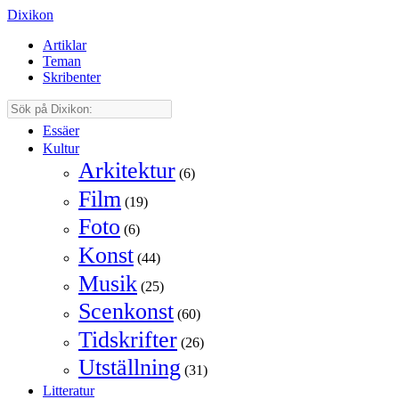
Dixikon
Artiklar
Teman
Skribenter
Essäer
Kultur
Arkitektur
(6)
Film
(19)
Foto
(6)
Konst
(44)
Musik
(25)
Scenkonst
(60)
Tidskrifter
(26)
Utställning
(31)
Litteratur