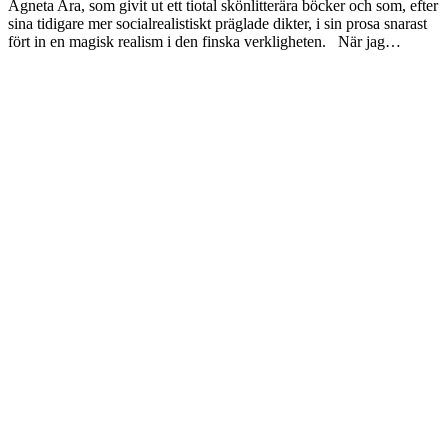
Agneta Ara, som givit ut ett tiotal skönlitterära böcker och som, efter
sina tidigare mer socialrealistiskt präglade dikter, i sin prosa snarast
fört in en magisk realism i den finska verkligheten. När jag…
Laddar fler artiklar
Dixikon har utgivningsbevis.
Redaktör och ansvarig utgivare: Per Brodén
Tidskriften Dixikon
Göteborg
Textfält footer 3
Kontakt:
redaktionen@dixikon.se
© Copyright 2026. Nättidskriften DIXIKON ges ut med stöd från
Kulturrådet.
Dixikon använder cookies för att förbättra din upplevelse.
OK
Nej
tack