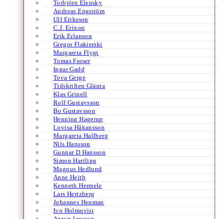
Torbjörn Elensky
Andreas Engström
Ulf Eriksson
C.J. Erixon
Erik Erlanson
Gregor Flakierski
Margareta Flygt
Tomas Forser
Ingar Gadd
Tova Gerge
Tidskriften Glänta
Klas Grinell
Rolf Gustavsson
Bo Gustavsson
Henning Hagerup
Lovisa Håkansson
Margareta Hallberg
Nils Hansson
Gunnar D Hansson
Simon Hartling
Magnus Hedlund
Anne Heith
Kenneth Hermele
Lars Hertzberg
Johannes Heuman
Ivo Holmqvist
Anton Jansson