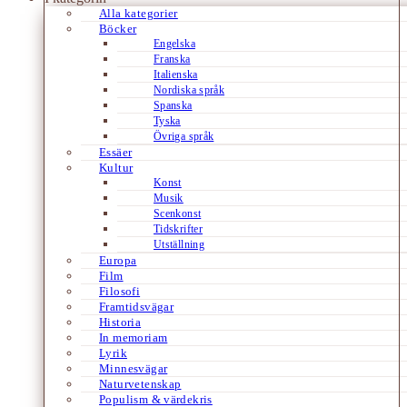
Alla kategorier
Böcker
Engelska
Franska
Italienska
Nordiska språk
Spanska
Tyska
Övriga språk
Essäer
Kultur
Konst
Musik
Scenkonst
Tidskrifter
Utställning
Europa
Film
Filosofi
Framtidsvägar
Historia
In memoriam
Lyrik
Minnesvägar
Naturvetenskap
Populism & värdekris