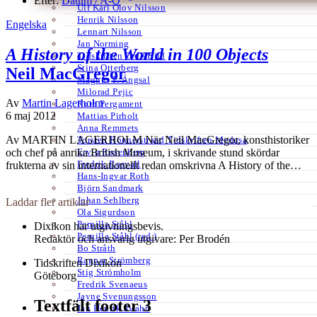
Efter:
Datum /
A-Ö
Ulf Karl Olov Nilsson
Henrik Nilsson
Engelska
Lennart Nilsson
Jan Norming
A History of the World in 100 Objects
Tidskriften Ord&Bild
Stina Otterberg
Neil MacGregor
Magnus P. Ängsal
Milorad Pejic
Av
Martin Lagerholm
Ruth Pergament
6 maj 2012
Mattias Pirholt
Anna Remmets
Av MARTIN LAGERHOLM När Neil MacGregor, konsthistoriker
Torsten Rönnerstrand Tidskriften Medusa
Ervin Rosenberg
och chef på anrika British Museum, i skrivande stund skördar
Fredrik Rosvall
frukterna av sin internationellt redan omskrivna A History of the…
Hans-Ingvar Roth
Björn Sandmark
Johan Sehlberg
Laddar fler artiklar
Ola Sigurdson
Pernilla Ståhl
Dixikon har utgivningsbevis.
Pernilla Ståhl (red.)
Redaktör och ansvarig utgivare: Per Brodén
Bo Stråth
Ragnar Strömberg
Tidskriften Dixikon
Stig Strömholm
Göteborg
Fredrik Svenaeus
Jayne Svenungsson
Textfält footer 3
Jan Henrik Swahn