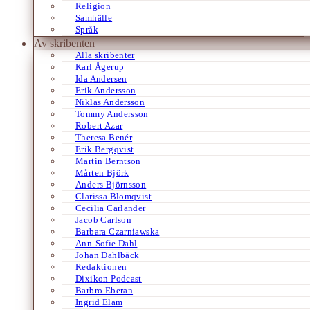
Religion
Samhälle
Språk
Av skribenten
Alla skribenter
Karl Ågerup
Ida Andersen
Erik Andersson
Niklas Andersson
Tommy Andersson
Robert Azar
Theresa Benér
Erik Bergqvist
Martin Berntson
Mårten Björk
Anders Björnsson
Clarissa Blomqvist
Cecilia Carlander
Jacob Carlson
Barbara Czarniawska
Ann-Sofie Dahl
Johan Dahlbäck
Redaktionen
Dixikon Podcast
Barbro Eberan
Ingrid Elam