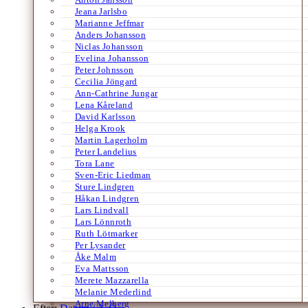
Jeana Jarlsbo
Marianne Jeffmar
Anders Johansson
Niclas Johansson
Evelina Johansson
Peter Johnsson
Cecilia Jöngard
Ann-Cathrine Jungar
Lena Kåreland
David Karlsson
Helga Krook
Martin Lagerholm
Peter Landelius
Tora Lane
Sven-Eric Liedman
Sture Lindgren
Håkan Lindgren
Lars Lindvall
Lars Lönnroth
Ruth Lötmarker
Per Lysander
Åke Malm
Eva Mattsson
Merete Mazzarella
Melanie Mederlind
Arne Melberg