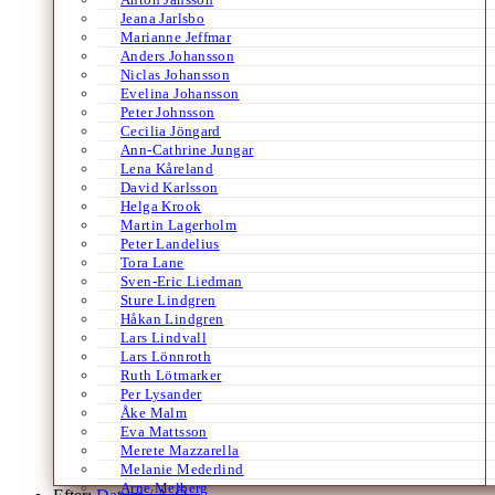
Jeana Jarlsbo
Marianne Jeffmar
Anders Johansson
Niclas Johansson
Evelina Johansson
Peter Johnsson
Cecilia Jöngard
Ann-Cathrine Jungar
Lena Kåreland
David Karlsson
Helga Krook
Martin Lagerholm
Peter Landelius
Tora Lane
Sven-Eric Liedman
Sture Lindgren
Håkan Lindgren
Lars Lindvall
Lars Lönnroth
Ruth Lötmarker
Per Lysander
Åke Malm
Eva Mattsson
Merete Mazzarella
Melanie Mederlind
Arne Melberg