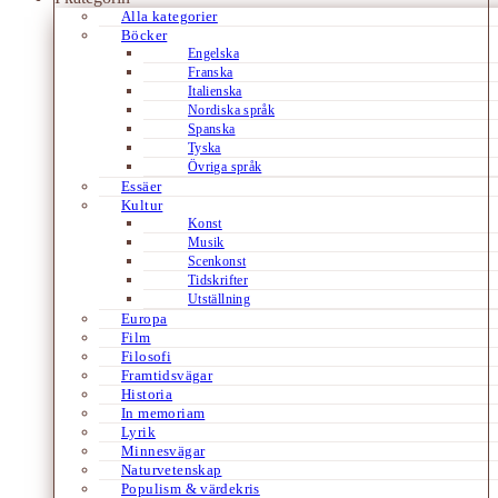
Alla kategorier
Böcker
Engelska
Franska
Italienska
Nordiska språk
Spanska
Tyska
Övriga språk
Essäer
Kultur
Konst
Musik
Scenkonst
Tidskrifter
Utställning
Europa
Film
Filosofi
Framtidsvägar
Historia
In memoriam
Lyrik
Minnesvägar
Naturvetenskap
Populism & värdekris