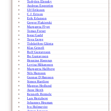
Torbjörn Elensky
Andreas Engström
Ulf Eriksson
C.J. Erixon
Erik Erlanson
Gregor Flakierski
Margareta Flygt
Tomas Forser
Ingar Gadd
Tova Gerge
Tidskriften Glänta
Klas Grinell
Rolf Gustavsson
Bo Gustavsson
Henning Hagerup
Lovisa Håkansson
Margareta Hallberg
Nils Hansson
Gunnar D Hansson
Simon Hartling
Magnus Hedlund
Anne Heith
Kenneth Hermele
Lars Hertzberg
Johannes Heuman
Ivo Holmqvist
Anton Jansson