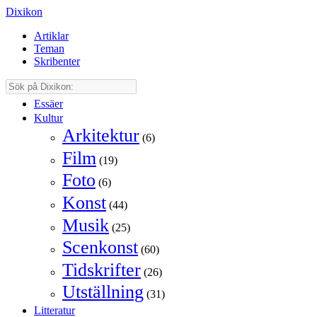
Dixikon
Artiklar
Teman
Skribenter
Essäer
Kultur
Arkitektur
(6)
Film
(19)
Foto
(6)
Konst
(44)
Musik
(25)
Scenkonst
(60)
Tidskrifter
(26)
Utställning
(31)
Litteratur