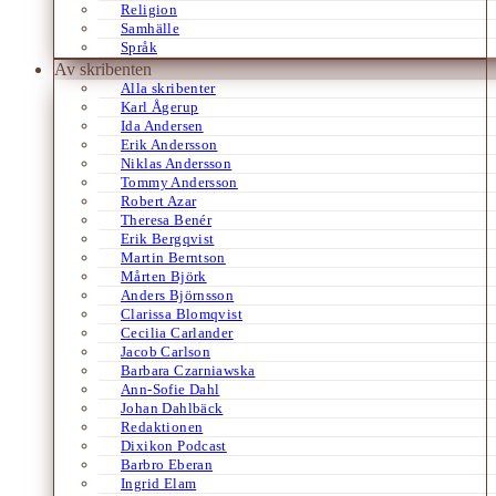
Religion
Samhälle
Språk
Av skribenten
Alla skribenter
Karl Ågerup
Ida Andersen
Erik Andersson
Niklas Andersson
Tommy Andersson
Robert Azar
Theresa Benér
Erik Bergqvist
Martin Berntson
Mårten Björk
Anders Björnsson
Clarissa Blomqvist
Cecilia Carlander
Jacob Carlson
Barbara Czarniawska
Ann-Sofie Dahl
Johan Dahlbäck
Redaktionen
Dixikon Podcast
Barbro Eberan
Ingrid Elam