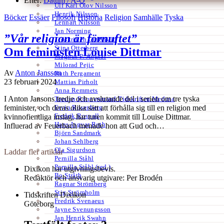
Efter:
Datum /
A-Ö
Ulf Karl Olov Nilsson
Henrik Nilsson
Böcker
Essäer
Filosofi
Historia
Religion
Samhälle
Tyska
Lennart Nilsson
Jan Norming
”Vår religion är förnuftet”
Tidskriften Ord&Bild
Stina Otterberg
Om feministen Louise Dittmar
Magnus P. Ängsal
Milorad Pejic
Av
Anton Jansson
Ruth Pergament
23 februari 2024
Mattias Pirholt
Anna Remmets
I Anton Jansons tredje och avslutande del i serien om tre tyska
Torsten Rönnerstrand Tidskriften Medusa
Ervin Rosenberg
feminister, och deras olika sätt att förhålla sig till en religion med
Fredrik Rosvall
kvinnofientliga inslag, har turen kommit till Louise Dittmar.
Hans-Ingvar Roth
Influerad av Feuerbach menade hon att Gud och…
Björn Sandmark
Johan Sehlberg
Ola Sigurdson
Laddar fler artiklar
Pernilla Ståhl
Pernilla Ståhl (red.)
Dixikon har utgivningsbevis.
Bo Stråth
Redaktör och ansvarig utgivare: Per Brodén
Ragnar Strömberg
Stig Strömholm
Tidskriften Dixikon
Fredrik Svenaeus
Göteborg
Jayne Svenungsson
Jan Henrik Swahn