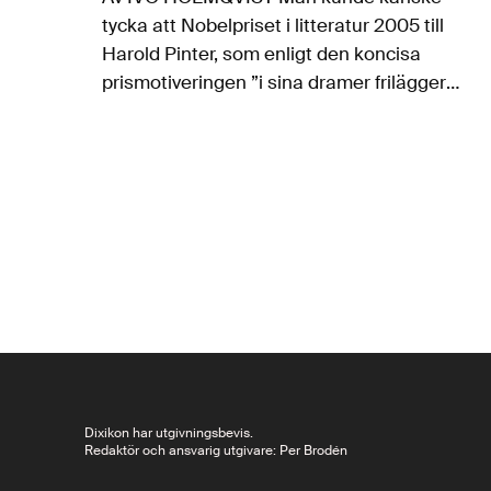
tycka att Nobelpriset i litteratur 2005 till
Harold Pinter, som enligt den koncisa
prismotiveringen ”i sina dramer frilägger
avgrunden under vardagspratet och…
Dixikon har utgivningsbevis.
Redaktör och ansvarig utgivare: Per Brodén