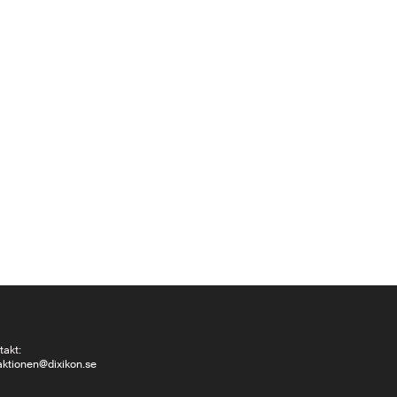
takt:
aktionen@dixikon.se