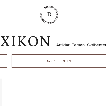
Dixikon
Artiklar
Teman
Skribente
AV SKRIBENTEN