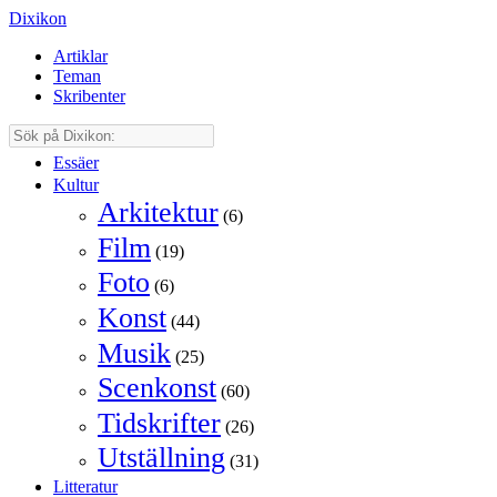
Dixikon
Artiklar
Teman
Skribenter
Essäer
Kultur
Arkitektur
(6)
Film
(19)
Foto
(6)
Konst
(44)
Musik
(25)
Scenkonst
(60)
Tidskrifter
(26)
Utställning
(31)
Litteratur