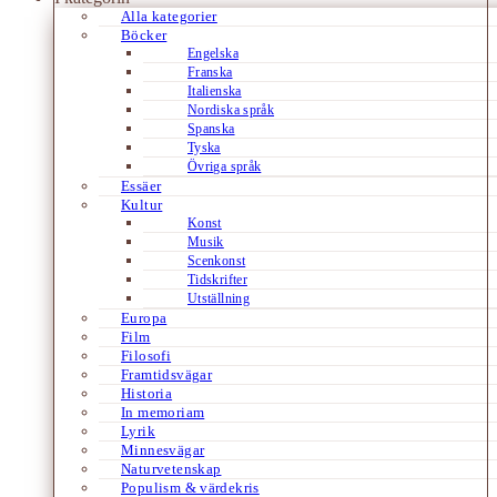
Alla kategorier
Böcker
Engelska
Franska
Italienska
Nordiska språk
Spanska
Tyska
Övriga språk
Essäer
Kultur
Konst
Musik
Scenkonst
Tidskrifter
Utställning
Europa
Film
Filosofi
Framtidsvägar
Historia
In memoriam
Lyrik
Minnesvägar
Naturvetenskap
Populism & värdekris