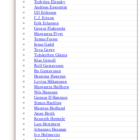
Torbjörn Elensky
Andreas Engström
Ulf Eriksson
C.J. Erixon
Erik Erlanson
Gregor Flakierski
Margareta Flygt
Tomas Forser
Ingar Gadd
Tova Gerge
Tidskriften Glänta
Klas Grinell
Rolf Gustavsson
Bo Gustavsson
Henning Hagerup
Lovisa Håkansson
Margareta Hallberg
Nils Hansson
Gunnar D Hansson
Simon Hartling
Magnus Hedlund
Anne Heith
Kenneth Hermele
Lars Hertzberg
Johannes Heuman
Ivo Holmqvist
Anton Jansson