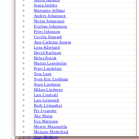
Jeana Jarlsbo
Marianne Jeffmar
Anders Johansson
Niclas Johansson
Evelina Johansson
Peter Johnsson
Cecilia Jöngard
Ann-Cathrine Jungar
Lena Kåreland
David Karlsson
Helga Krook
Martin Lagerholm
Peter Landelius
Tora Lane
Sven-Eric Liedman
Sture Lindgren
Håkan Lindgren
Lars Lindvall
Lars Lönnroth
Ruth Lötmarker
Per Lysander
Åke Malm
Eva Mattsson
Merete Mazzarella
Melanie Mederlind
Arne Melberg