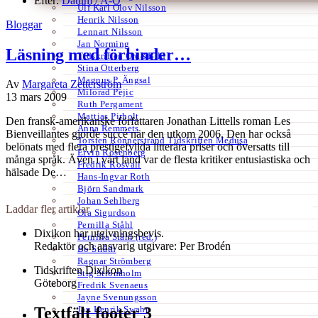
Efter:
Datum /
A-Ö
Ulf Karl Olov Nilsson
Henrik Nilsson
Bloggar
Lennart Nilsson
Jan Norming
Läsning med förhinder…
Tidskriften Ord&Bild
Stina Otterberg
Magnus P. Ängsal
Av
Margareta Zetterström
Milorad Pejic
13 mars 2009
Ruth Pergament
Mattias Pirholt
Den fransk-amerikanske författaren Jonathan Littells roman Les
Anna Remmets
Bienveillantes gjorde succé när den utkom 2006. Den har också
Torsten Rönnerstrand Tidskriften Medusa
belönats med flera prestigefyllda litterära priser och översatts till
Ervin Rosenberg
många språk. Även i vårt land var de flesta kritiker entusiastiska och
Fredrik Rosvall
hälsade De…
Hans-Ingvar Roth
Björn Sandmark
Johan Sehlberg
Laddar fler artiklar
Ola Sigurdson
Pernilla Ståhl
Dixikon har utgivningsbevis.
Pernilla Ståhl (red.)
Redaktör och ansvarig utgivare: Per Brodén
Bo Stråth
Ragnar Strömberg
Tidskriften Dixikon
Stig Strömholm
Göteborg
Fredrik Svenaeus
Jayne Svenungsson
Jan Henrik Swahn
Textfält footer 3