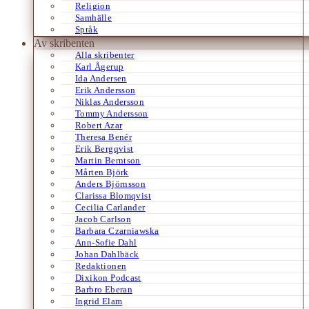
Religion
Samhälle
Språk
Av skribenten
Alla skribenter
Karl Ågerup
Ida Andersen
Erik Andersson
Niklas Andersson
Tommy Andersson
Robert Azar
Theresa Benér
Erik Bergqvist
Martin Berntson
Mårten Björk
Anders Björnsson
Clarissa Blomqvist
Cecilia Carlander
Jacob Carlson
Barbara Czarniawska
Ann-Sofie Dahl
Johan Dahlbäck
Redaktionen
Dixikon Podcast
Barbro Eberan
Ingrid Elam