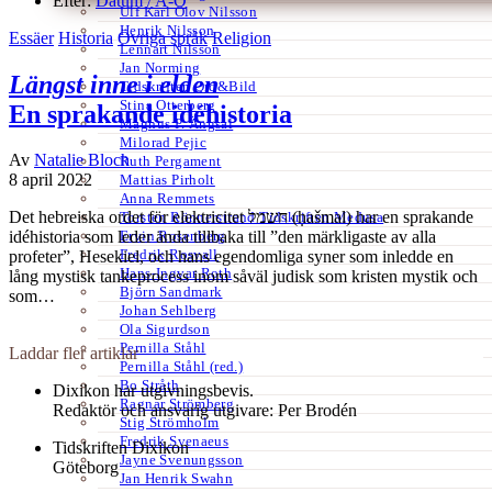
Efter:
Datum /
A-Ö
Ulf Karl Olov Nilsson
Henrik Nilsson
Essäer
Historia
Övriga språk
Religion
Lennart Nilsson
Jan Norming
Längst inne i elden
Tidskriften Ord&Bild
Stina Otterberg
En sprakande idéhistoria
Magnus P. Ängsal
Milorad Pejic
Av
Natalie Bloch
Ruth Pergament
8 april 2022
Mattias Pirholt
Anna Remmets
Det hebreiska ordet för elektricitet חשמל (ḥašmal) har en sprakande
Torsten Rönnerstrand Tidskriften Medusa
Ervin Rosenberg
idéhistoria som leder ända tillbaka till ”den märkligaste av alla
Fredrik Rosvall
profeter”, Hesekiel, och hans egendomliga syner som inledde en
Hans-Ingvar Roth
lång mystisk tankeprocess inom såväl judisk som kristen mystik och
Björn Sandmark
som…
Johan Sehlberg
Ola Sigurdson
Pernilla Ståhl
Laddar fler artiklar
Pernilla Ståhl (red.)
Bo Stråth
Dixikon har utgivningsbevis.
Ragnar Strömberg
Redaktör och ansvarig utgivare: Per Brodén
Stig Strömholm
Fredrik Svenaeus
Tidskriften Dixikon
Jayne Svenungsson
Göteborg
Jan Henrik Swahn