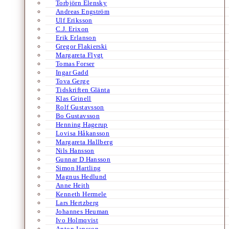
Torbjörn Elensky
Andreas Engström
Ulf Eriksson
C.J. Erixon
Erik Erlanson
Gregor Flakierski
Margareta Flygt
Tomas Forser
Ingar Gadd
Tova Gerge
Tidskriften Glänta
Klas Grinell
Rolf Gustavsson
Bo Gustavsson
Henning Hagerup
Lovisa Håkansson
Margareta Hallberg
Nils Hansson
Gunnar D Hansson
Simon Hartling
Magnus Hedlund
Anne Heith
Kenneth Hermele
Lars Hertzberg
Johannes Heuman
Ivo Holmqvist
Anton Jansson