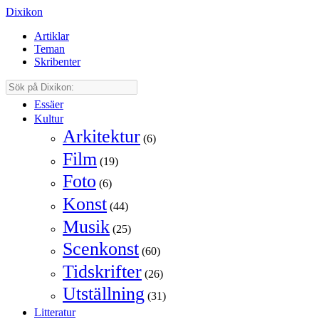
Dixikon
Artiklar
Teman
Skribenter
Essäer
Kultur
Arkitektur
(6)
Film
(19)
Foto
(6)
Konst
(44)
Musik
(25)
Scenkonst
(60)
Tidskrifter
(26)
Utställning
(31)
Litteratur