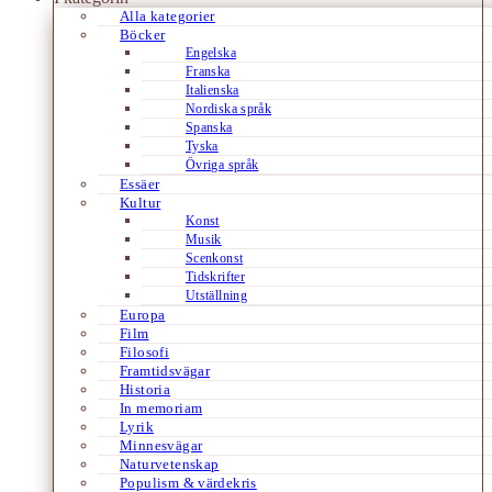
Alla kategorier
Böcker
Engelska
Franska
Italienska
Nordiska språk
Spanska
Tyska
Övriga språk
Essäer
Kultur
Konst
Musik
Scenkonst
Tidskrifter
Utställning
Europa
Film
Filosofi
Framtidsvägar
Historia
In memoriam
Lyrik
Minnesvägar
Naturvetenskap
Populism & värdekris