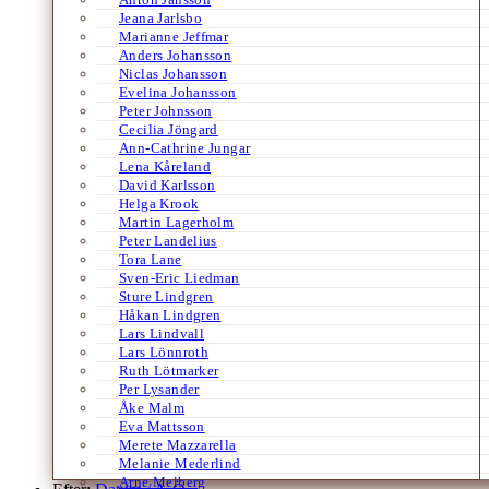
Jeana Jarlsbo
Marianne Jeffmar
Anders Johansson
Niclas Johansson
Evelina Johansson
Peter Johnsson
Cecilia Jöngard
Ann-Cathrine Jungar
Lena Kåreland
David Karlsson
Helga Krook
Martin Lagerholm
Peter Landelius
Tora Lane
Sven-Eric Liedman
Sture Lindgren
Håkan Lindgren
Lars Lindvall
Lars Lönnroth
Ruth Lötmarker
Per Lysander
Åke Malm
Eva Mattsson
Merete Mazzarella
Melanie Mederlind
Arne Melberg