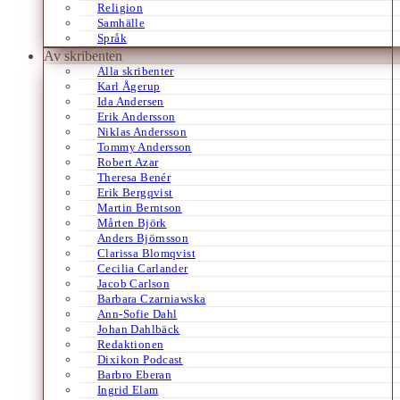
Religion
Samhälle
Språk
Av skribenten
Alla skribenter
Karl Ågerup
Ida Andersen
Erik Andersson
Niklas Andersson
Tommy Andersson
Robert Azar
Theresa Benér
Erik Bergqvist
Martin Berntson
Mårten Björk
Anders Björnsson
Clarissa Blomqvist
Cecilia Carlander
Jacob Carlson
Barbara Czarniawska
Ann-Sofie Dahl
Johan Dahlbäck
Redaktionen
Dixikon Podcast
Barbro Eberan
Ingrid Elam