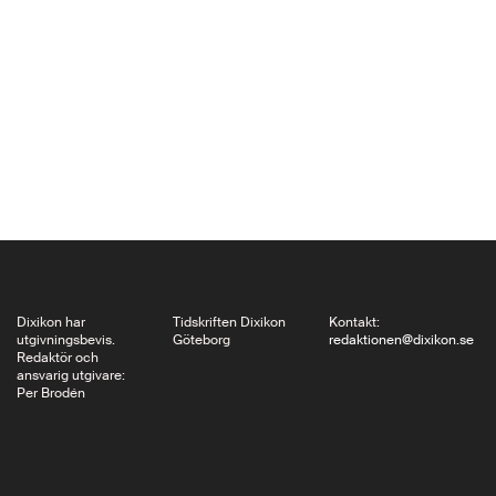
föråldrade, medeltida
föreställningar. Men
var islam under det vi
kallar den mörka
medeltiden istället en
ovanligt upplyst och
frisinnad religion,
påverkad mer av…
Dixikon har
Tidskriften Dixikon
Kontakt:
utgivningsbevis.
Göteborg
redaktionen@dixikon.se
Redaktör och
ansvarig utgivare:
Per Brodén