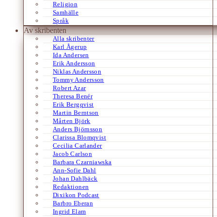
Religion
Samhälle
Språk
Av skribenten
Alla skribenter
Karl Ågerup
Ida Andersen
Erik Andersson
Niklas Andersson
Tommy Andersson
Robert Azar
Theresa Benér
Erik Bergqvist
Martin Berntson
Mårten Björk
Anders Björnsson
Clarissa Blomqvist
Cecilia Carlander
Jacob Carlson
Barbara Czarniawska
Ann-Sofie Dahl
Johan Dahlbäck
Redaktionen
Dixikon Podcast
Barbro Eberan
Ingrid Elam