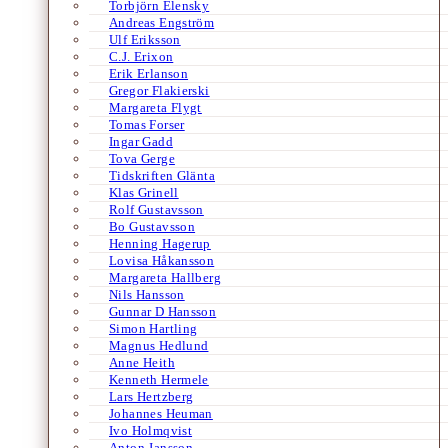
Torbjörn Elensky
Andreas Engström
Ulf Eriksson
C.J. Erixon
Erik Erlanson
Gregor Flakierski
Margareta Flygt
Tomas Forser
Ingar Gadd
Tova Gerge
Tidskriften Glänta
Klas Grinell
Rolf Gustavsson
Bo Gustavsson
Henning Hagerup
Lovisa Håkansson
Margareta Hallberg
Nils Hansson
Gunnar D Hansson
Simon Hartling
Magnus Hedlund
Anne Heith
Kenneth Hermele
Lars Hertzberg
Johannes Heuman
Ivo Holmqvist
Anton Jansson