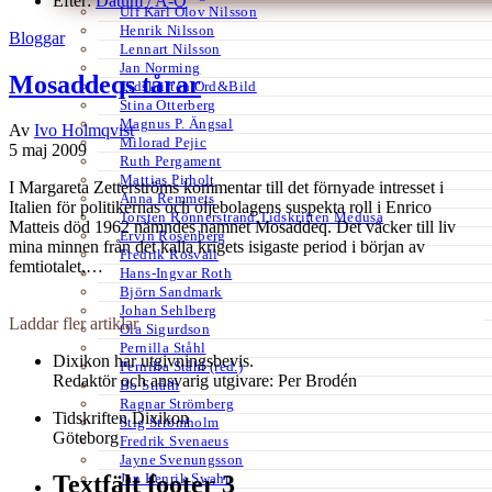
Efter:
Datum /
A-Ö
Ulf Karl Olov Nilsson
Henrik Nilsson
Bloggar
Lennart Nilsson
Jan Norming
Mosaddeqs tårar
Tidskriften Ord&Bild
Stina Otterberg
Magnus P. Ängsal
Av
Ivo Holmqvist
Milorad Pejic
5 maj 2009
Ruth Pergament
Mattias Pirholt
I Margareta Zetterströms kommentar till det förnyade intresset i
Anna Remmets
Italien för politikernas och oljebolagens suspekta roll i Enrico
Torsten Rönnerstrand Tidskriften Medusa
Matteis död 1962 nämndes namnet Mosaddeq. Det väcker till liv
Ervin Rosenberg
mina minnen från det kalla krigets isigaste period i början av
Fredrik Rosvall
femtiotalet,…
Hans-Ingvar Roth
Björn Sandmark
Johan Sehlberg
Laddar fler artiklar
Ola Sigurdson
Pernilla Ståhl
Dixikon har utgivningsbevis.
Pernilla Ståhl (red.)
Redaktör och ansvarig utgivare: Per Brodén
Bo Stråth
Ragnar Strömberg
Tidskriften Dixikon
Stig Strömholm
Göteborg
Fredrik Svenaeus
Jayne Svenungsson
Jan Henrik Swahn
Textfält footer 3