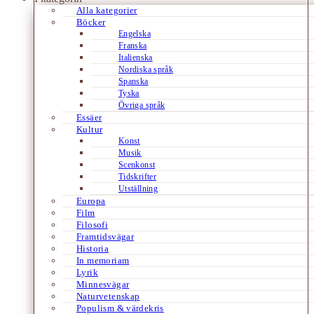
Alla kategorier
Böcker
Engelska
Franska
Italienska
Nordiska språk
Spanska
Tyska
Övriga språk
Essäer
Kultur
Konst
Musik
Scenkonst
Tidskrifter
Utställning
Europa
Film
Filosofi
Framtidsvägar
Historia
In memoriam
Lyrik
Minnesvägar
Naturvetenskap
Populism & värdekris