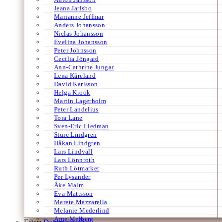
Jeana Jarlsbo
Marianne Jeffmar
Anders Johansson
Niclas Johansson
Evelina Johansson
Peter Johnsson
Cecilia Jöngard
Ann-Cathrine Jungar
Lena Kåreland
David Karlsson
Helga Krook
Martin Lagerholm
Peter Landelius
Tora Lane
Sven-Eric Liedman
Sture Lindgren
Håkan Lindgren
Lars Lindvall
Lars Lönnroth
Ruth Lötmarker
Per Lysander
Åke Malm
Eva Mattsson
Merete Mazzarella
Melanie Mederlind
Arne Melberg