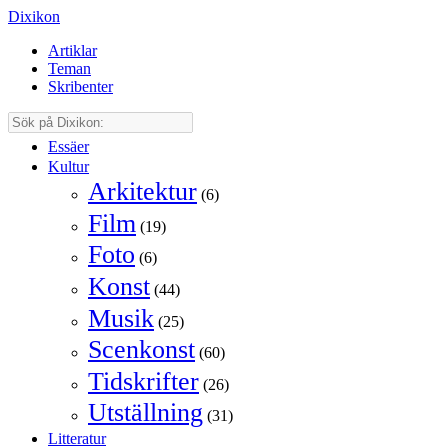
Dixikon
Artiklar
Teman
Skribenter
Essäer
Kultur
Arkitektur
(6)
Film
(19)
Foto
(6)
Konst
(44)
Musik
(25)
Scenkonst
(60)
Tidskrifter
(26)
Utställning
(31)
Litteratur