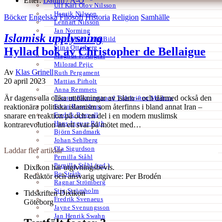
Efter:
Datum /
A-Ö
Ulf Karl Olov Nilsson
Henrik Nilsson
Böcker
Engelska
Filosofi
Historia
Religion
Samhälle
Lennart Nilsson
Jan Norming
Islamisk upplysning
Tidskriften Ord&Bild
Stina Otterberg
Hyllad bok av Christopher de Bellaigue
Magnus P. Ängsal
Milorad Pejic
Av
Klas Grinell
Ruth Pergament
20 april 2023
Mattias Pirholt
Anna Remmets
Är dagens alla olika uttolkningar av islam – och därmed också den
Torsten Rönnerstrand Tidskriften Medusa
Ervin Rosenberg
reaktionära politiska islamism som återfinns i bland annat Iran –
Fredrik Rosvall
snarare en reaktion på och en del i en modern muslimsk
Hans-Ingvar Roth
kontrarevolution än ett svar på mötet med…
Björn Sandmark
Johan Sehlberg
Ola Sigurdson
Laddar fler artiklar
Pernilla Ståhl
Pernilla Ståhl (red.)
Dixikon har utgivningsbevis.
Bo Stråth
Redaktör och ansvarig utgivare: Per Brodén
Ragnar Strömberg
Stig Strömholm
Tidskriften Dixikon
Fredrik Svenaeus
Göteborg
Jayne Svenungsson
Jan Henrik Swahn