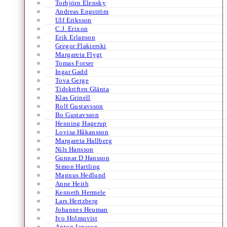
Torbjörn Elensky
Andreas Engström
Ulf Eriksson
C.J. Erixon
Erik Erlanson
Gregor Flakierski
Margareta Flygt
Tomas Forser
Ingar Gadd
Tova Gerge
Tidskriften Glänta
Klas Grinell
Rolf Gustavsson
Bo Gustavsson
Henning Hagerup
Lovisa Håkansson
Margareta Hallberg
Nils Hansson
Gunnar D Hansson
Simon Hartling
Magnus Hedlund
Anne Heith
Kenneth Hermele
Lars Hertzberg
Johannes Heuman
Ivo Holmqvist
Anton Jansson