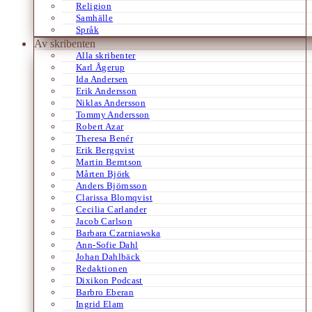
Religion
Samhälle
Språk
Av skribenten
Alla skribenter
Karl Ågerup
Ida Andersen
Erik Andersson
Niklas Andersson
Tommy Andersson
Robert Azar
Theresa Benér
Erik Bergqvist
Martin Berntson
Mårten Björk
Anders Björnsson
Clarissa Blomqvist
Cecilia Carlander
Jacob Carlson
Barbara Czarniawska
Ann-Sofie Dahl
Johan Dahlbäck
Redaktionen
Dixikon Podcast
Barbro Eberan
Ingrid Elam