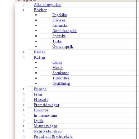
Alla kategorier
Böcker
Engelska
Franska
Italienska
Nordiska språk
Spanska
Tyska
Övriga språk
Essäer
Kultur
Konst
Musik
Scenkonst
Tidskrifter
Utställning
Europa
Film
Filosofi
Framtidsvägar
Historia
In memoriam
Lyrik
Minnesvägar
Naturvetenskap
Populism & värdekris