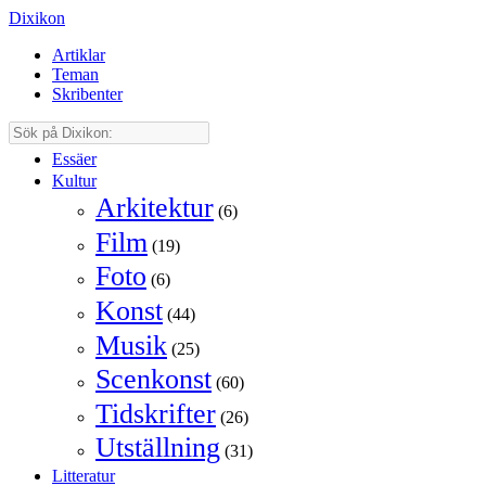
Dixikon
Artiklar
Teman
Skribenter
Essäer
Kultur
Arkitektur
(6)
Film
(19)
Foto
(6)
Konst
(44)
Musik
(25)
Scenkonst
(60)
Tidskrifter
(26)
Utställning
(31)
Litteratur