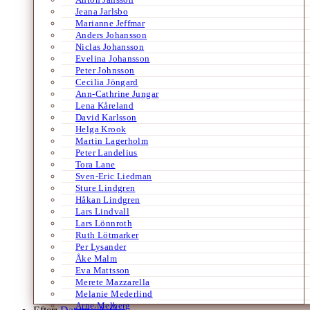
Jeana Jarlsbo
Marianne Jeffmar
Anders Johansson
Niclas Johansson
Evelina Johansson
Peter Johnsson
Cecilia Jöngard
Ann-Cathrine Jungar
Lena Kåreland
David Karlsson
Helga Krook
Martin Lagerholm
Peter Landelius
Tora Lane
Sven-Eric Liedman
Sture Lindgren
Håkan Lindgren
Lars Lindvall
Lars Lönnroth
Ruth Lötmarker
Per Lysander
Åke Malm
Eva Mattsson
Merete Mazzarella
Melanie Mederlind
Arne Melberg