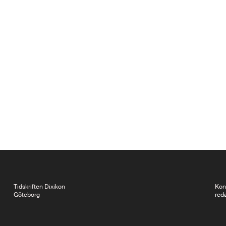
Tidskriften Dixikon
Kon
Göteborg
red