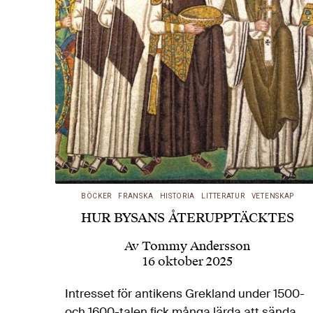
BÖCKER
FRANSKA
HISTORIA
LITTERATUR
VETENSKAP
HUR BYSANS ÅTERUPPTÄCKTES
Av
Tommy Andersson
16 oktober 2025
Intresset för antikens Grekland under 1500-
och 1600-talen fick många lärda att sända