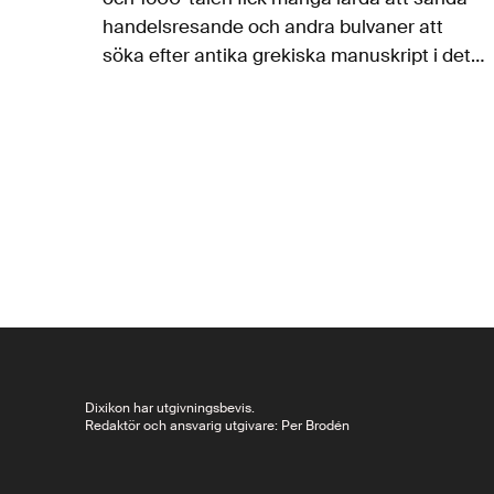
handelsresande och andra bulvaner att
söka efter antika grekiska manuskript i det
då osmanska riket. Om hur deras bristfälliga
språkkunskaper gjorde att de kom tillbaka
också med…
Dixikon har utgivningsbevis.
Redaktör och ansvarig utgivare: Per Brodén