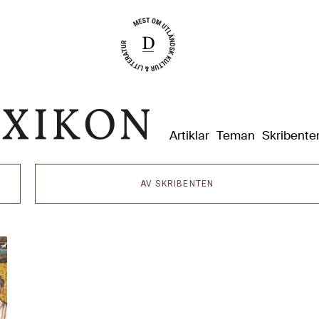
Dixikon
Artiklar
Teman
Skribente
AV SKRIBENTEN