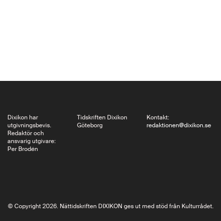
morgonen den 16 juni
1904, finns sedan
länge ett James Joyce
Museum, som drivs av
ideella krafter. Magnus
Hedlund berättar om…
Dixikon har
Tidskriften Dixikon
Kontakt:
utgivningsbevis.
Göteborg
redaktionen@dixikon.se
Redaktör och
ansvarig utgivare:
Per Brodén
© Copyright 2026. Nättidskriften DIXIKON ges ut med stöd från Kulturrådet.