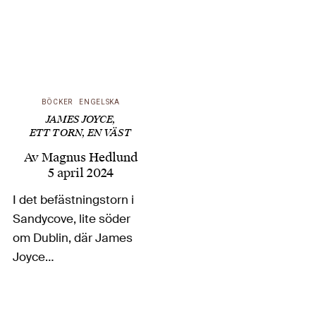
BÖCKER
ENGELSKA
JAMES JOYCE,
ETT TORN, EN VÄST
Av
Magnus Hedlund
5 april 2024
I det befästningstorn i
Sandycove, lite söder
om Dublin, där James
Joyce
världslitteraturomstörtande
roman Ulysses börjar
klockan 8 på