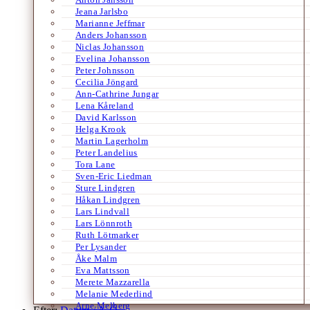
Jeana Jarlsbo
Marianne Jeffmar
Anders Johansson
Niclas Johansson
Evelina Johansson
Peter Johnsson
Cecilia Jöngard
Ann-Cathrine Jungar
Lena Kåreland
David Karlsson
Helga Krook
Martin Lagerholm
Peter Landelius
Tora Lane
Sven-Eric Liedman
Sture Lindgren
Håkan Lindgren
Lars Lindvall
Lars Lönnroth
Ruth Lötmarker
Per Lysander
Åke Malm
Eva Mattsson
Merete Mazzarella
Melanie Mederlind
Arne Melberg