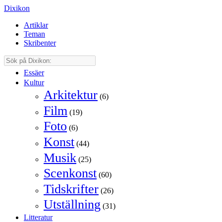
Dixikon
Artiklar
Teman
Skribenter
Essäer
Kultur
Arkitektur
(6)
Film
(19)
Foto
(6)
Konst
(44)
Musik
(25)
Scenkonst
(60)
Tidskrifter
(26)
Utställning
(31)
Litteratur