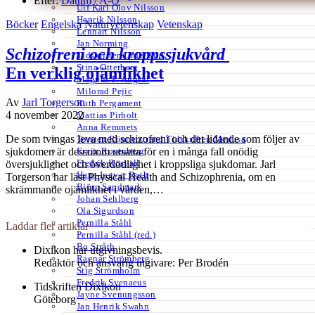
Efter:
Datum /
A-Ö
Ulf Karl Olov Nilsson
Henrik Nilsson
Böcker
Engelska
Naturvetenskap
Vetenskap
Lennart Nilsson
Jan Norming
Schizofreni och kroppssjukvård
Tidskriften Ord&Bild
Stina Otterberg
En verklig ojämlikhet
Magnus P. Ängsal
Milorad Pejic
Av
Jarl Torgerson
Ruth Pergament
4 november 2022
Mattias Pirholt
Anna Remmets
De som tvingas leva med schizofreni och det lidande som följer av
Torsten Rönnerstrand Tidskriften Medusa
Ervin Rosenberg
sjukdomen är dessutom utsatta för en i många fall onödig
Fredrik Rosvall
översjuklighet och överdödlighet i kroppsliga sjukdomar. Jarl
Hans-Ingvar Roth
Torgerson har läst Physical Health and Schizophrenia, om en
Björn Sandmark
skrämmande ojämlikhet i vården,…
Johan Sehlberg
Ola Sigurdson
Pernilla Ståhl
Laddar fler artiklar
Pernilla Ståhl (red.)
Bo Stråth
Dixikon har utgivningsbevis.
Ragnar Strömberg
Redaktör och ansvarig utgivare: Per Brodén
Stig Strömholm
Fredrik Svenaeus
Tidskriften Dixikon
Jayne Svenungsson
Göteborg
Jan Henrik Swahn