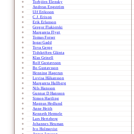
Torbjörn Elensky
Andreas Engström
Ulf Eriksson
C.J. Erixon
Erik Erlanson
Gregor Flakierski
Margareta Flygt
Tomas Forser
Ingar Gadd
Tova Gerge
Tidskriften Glänta
Klas Grinell
Rolf Gustavsson
Bo Gustavsson
Henning Hagerup
Lovisa Håkansson
Margareta Hallberg
Nils Hansson
Gunnar D Hansson
Simon Hartling
Magnus Hedlund
Anne Heith
Kenneth Hermele
Lars Hertzberg
Johannes Heuman
Ivo Holmqvist
Anton Jansson