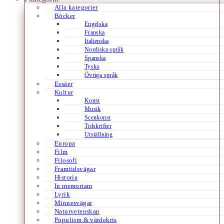
Alla kategorier
Böcker
Engelska
Franska
Italienska
Nordiska språk
Spanska
Tyska
Övriga språk
Essäer
Kultur
Konst
Musik
Scenkonst
Tidskrifter
Utställning
Europa
Film
Filosofi
Framtidsvägar
Historia
In memoriam
Lyrik
Minnesvägar
Naturvetenskap
Populism & värdekris