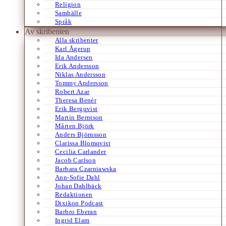
Religion
Samhälle
Språk
Av skribenten
Alla skribenter
Karl Ågerup
Ida Andersen
Erik Andersson
Niklas Andersson
Tommy Andersson
Robert Azar
Theresa Benér
Erik Bergqvist
Martin Berntson
Mårten Björk
Anders Björnsson
Clarissa Blomqvist
Cecilia Carlander
Jacob Carlson
Barbara Czarniawska
Ann-Sofie Dahl
Johan Dahlbäck
Redaktionen
Dixikon Podcast
Barbro Eberan
Ingrid Elam