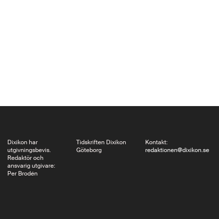
kultur utmed den 353
mil långa floden,
påminner om att den
slaviska traditionen
rymmer så mycket
mer än den i…
Dixikon har
Tidskriften Dixikon
Kontakt:
utgivningsbevis.
Göteborg
redaktionen@dixikon.se
Redaktör och
ansvarig utgivare:
Per Brodén