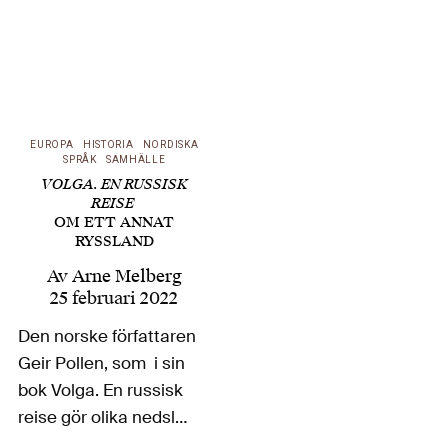
EUROPA
HISTORIA
NORDISKA
SPRÅK
SAMHÄLLE
VOLGA. EN RUSSISK
REISE
OM ETT ANNAT
RYSSLAND
Av
Arne Melberg
25 februari 2022
Den norske författaren
Geir Pollen, som i sin
bok Volga. En russisk
reise gör olika nedslag
i rysk historia och