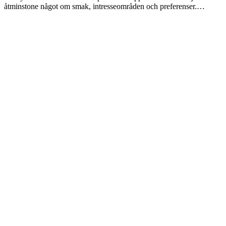
åtminstone något om smak, intresseområden och preferenser.…
Bloggar
Mor och son
Av
Merete Mazzarella
12 april 2009
Med stigande ålder läser man på nya vis. När jag första gången
läste Homeros Odyssé identifierade jag mig med den unga, ljuva
Nausikaa, när jag tio år senare skrev doktorsavhandling om
Eyvind…
Laddar fler artiklar
Dixikon har utgivningsbevis.
Redaktör och ansvarig utgivare: Per Brodén
Tidskriften Dixikon
Göteborg