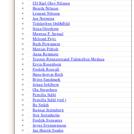
Ulf Karl Olov Nilsson
Henrik Nilsson
Lennart Nilsson
Jan Norming
Tidskriften Ord&Bild
Stina Otterberg
Magnus P. Ängsal
Milorad Pejic
Ruth Pergament
Mattias Pirholt
Anna Remmets
Torsten Rönnerstrand Tidskriften Medusa
Ervin Rosenberg
Fredrik Rosvall
Hans-Ingvar Roth
Björn Sandmark
Johan Sehlberg
Ola Sigurdson
Pernilla Ståhl
Pernilla Ståhl (red.)
Bo Stråth
Ragnar Strömberg
Stig Strömholm
Fredrik Svenaeus
Jayne Svenungsson
Jan Henrik Swahn