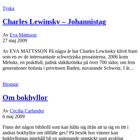
Tyska
Charles Lewinsky – Johannistag
Av
Eva Mattsson
27 maj 2009
Av EVA MATTSSON På några år har Charles Lewinsky klivit fram
som en av de intressantaste schweiziska prosaisterna. 2006 kom
Melnitz, en praktfull, judisk släktkrönika på över 700 sidor, om fem
generationer bofasta i provinsen Baden, nuvarande Schweiz. I år…
Bloggar
Om bokhyllor
Av
Cecilia Carlander
6 maj 2009
Finns det någon bibliofil som kan hålla sig ifrån att ta sig en titt i
andras bokhyllor om tillfälle ges? På besök hos vänner kan
bokhyllornas innehåll bli en spännande upptäckt som avslöjar