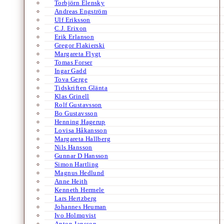
Torbjörn Elensky
Andreas Engström
Ulf Eriksson
C.J. Erixon
Erik Erlanson
Gregor Flakierski
Margareta Flygt
Tomas Forser
Ingar Gadd
Tova Gerge
Tidskriften Glänta
Klas Grinell
Rolf Gustavsson
Bo Gustavsson
Henning Hagerup
Lovisa Håkansson
Margareta Hallberg
Nils Hansson
Gunnar D Hansson
Simon Hartling
Magnus Hedlund
Anne Heith
Kenneth Hermele
Lars Hertzberg
Johannes Heuman
Ivo Holmqvist
Anton Jansson