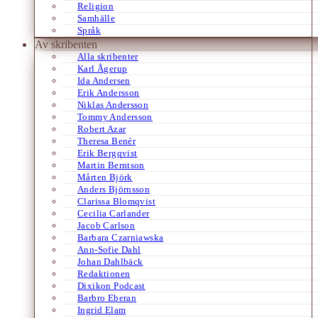
Religion
Samhälle
Språk
Av skribenten
Alla skribenter
Karl Ågerup
Ida Andersen
Erik Andersson
Niklas Andersson
Tommy Andersson
Robert Azar
Theresa Benér
Erik Bergqvist
Martin Berntson
Mårten Björk
Anders Björnsson
Clarissa Blomqvist
Cecilia Carlander
Jacob Carlson
Barbara Czarniawska
Ann-Sofie Dahl
Johan Dahlbäck
Redaktionen
Dixikon Podcast
Barbro Eberan
Ingrid Elam