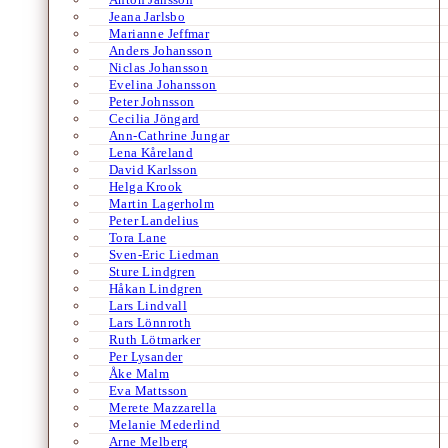
Jeana Jarlsbo
Marianne Jeffmar
Anders Johansson
Niclas Johansson
Evelina Johansson
Peter Johnsson
Cecilia Jöngard
Ann-Cathrine Jungar
Lena Kåreland
David Karlsson
Helga Krook
Martin Lagerholm
Peter Landelius
Tora Lane
Sven-Eric Liedman
Sture Lindgren
Håkan Lindgren
Lars Lindvall
Lars Lönnroth
Ruth Lötmarker
Per Lysander
Åke Malm
Eva Mattsson
Merete Mazzarella
Melanie Mederlind
Arne Melberg