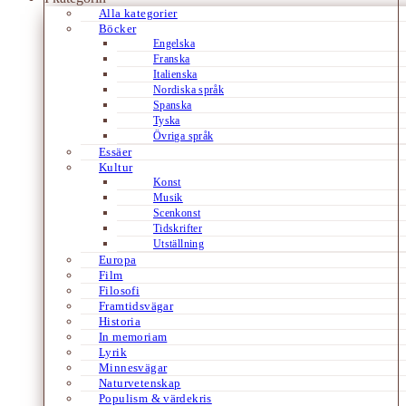
Alla kategorier
Böcker
Engelska
Franska
Italienska
Nordiska språk
Spanska
Tyska
Övriga språk
Essäer
Kultur
Konst
Musik
Scenkonst
Tidskrifter
Utställning
Europa
Film
Filosofi
Framtidsvägar
Historia
In memoriam
Lyrik
Minnesvägar
Naturvetenskap
Populism & värdekris