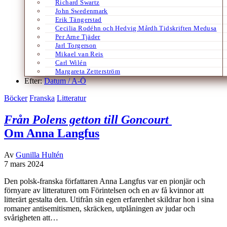
Richard Swartz
John Swedenmark
Erik Tängerstad
Cecilia Rodéhn och Hedvig Mårdh Tidskriften Medusa
Per Arne Tjäder
Jarl Torgerson
Mikael van Reis
Carl Wilén
Margareta Zetterström
Efter:
Datum /
A-Ö
Böcker
Franska
Litteratur
Från Polens getton till Goncourt
Om Anna Langfus
Av
Gunilla Hultén
7 mars 2024
Den polsk-franska författaren Anna Langfus var en pionjär och
förnyare av litteraturen om Förintelsen och en av få kvinnor att
litterärt gestalta den. Utifrån sin egen erfarenhet skildrar hon i sina
romaner antisemitismen, skräcken, utplåningen av judar och
svårigheten att…