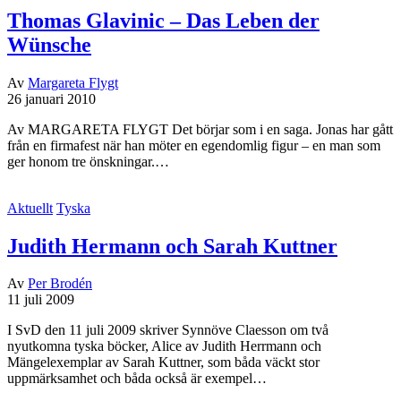
Thomas Glavinic – Das Leben der
Wünsche
Av
Margareta Flygt
26 januari 2010
Av MARGARETA FLYGT Det börjar som i en saga. Jonas har gått
från en firmafest när han möter en egendomlig figur – en man som
ger honom tre önskningar.…
Aktuellt
Tyska
Judith Hermann och Sarah Kuttner
Av
Per Brodén
11 juli 2009
I SvD den 11 juli 2009 skriver Synnöve Claesson om två
nyutkomna tyska böcker, Alice av Judith Herrmann och
Mängelexemplar av Sarah Kuttner, som båda väckt stor
uppmärksamhet och båda också är exempel…