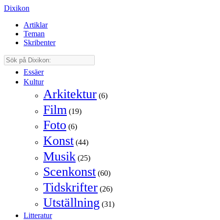
Dixikon
Artiklar
Teman
Skribenter
Essäer
Kultur
Arkitektur
(6)
Film
(19)
Foto
(6)
Konst
(44)
Musik
(25)
Scenkonst
(60)
Tidskrifter
(26)
Utställning
(31)
Litteratur