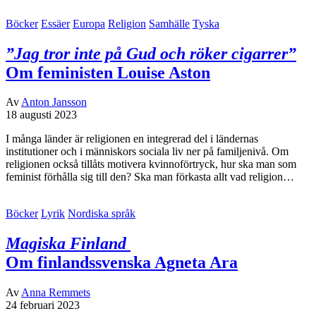
Böcker
Essäer
Europa
Religion
Samhälle
Tyska
”Jag tror inte på Gud och röker cigarrer”
Om feministen Louise Aston
Av
Anton Jansson
18 augusti 2023
I många länder är religionen en integrerad del i ländernas
institutioner och i människors sociala liv ner på familjenivå. Om
religionen också tillåts motivera kvinnoförtryck, hur ska man som
feminist förhålla sig till den? Ska man förkasta allt vad religion…
Böcker
Lyrik
Nordiska språk
Magiska Finland
Om finlandssvenska Agneta Ara
Av
Anna Remmets
24 februari 2023