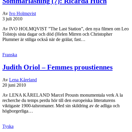
Sommarläsning (7): Ricarda Huch
Av
Ivo Holmqvist
3 juli 2010
Av IVO HOLMQVIST ”The Last Station”, den nya filmen om Leo
Tolstojs sista dagar och död (Helen Mirren och Christopher
Plummer är stiliga också när de grälar, fast…
Franska
Judith Oriol – Femmes proustiennes
Av
Lena Kåreland
20 juni 2010
Av LENA KÅRELAND Marcel Prousts monumentala verk A la
recherche du temps perdu hör till den europeiska litteraturens
viktigaste 1900-talsromaner. Med sin skildring av de adliga och
högborgerliga…
Tyska