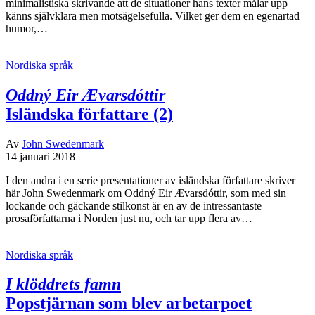
minimalistiska skrivande att de situationer hans texter målar upp
känns självklara men motsägelsefulla. Vilket ger dem en egenartad
humor,…
Nordiska språk
Oddný Eir Ævarsdóttir
Isländska författare (2)
Av
John Swedenmark
14 januari 2018
I den andra i en serie presentationer av isländska författare skriver
här John Swedenmark om Oddný Eir Ævarsdóttir, som med sin
lockande och gäckande stilkonst är en av de intressantaste
prosaförfattarna i Norden just nu, och tar upp flera av…
Nordiska språk
I klöddrets famn
Popstjärnan som blev arbetarpoet