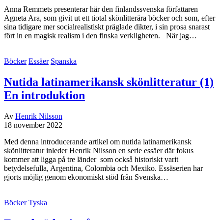
Anna Remmets presenterar här den finlandssvenska författaren
Agneta Ara, som givit ut ett tiotal skönlitterära böcker och som, efter
sina tidigare mer socialrealistiskt präglade dikter, i sin prosa snarast
fört in en magisk realism i den finska verkligheten. När jag…
Böcker
Essäer
Spanska
Nutida latinamerikansk skönlitteratur (1)
En introduktion
Av
Henrik Nilsson
18 november 2022
Med denna introducerande artikel om nutida latinamerikansk
skönlitteratur inleder Henrik Nilsson en serie essäer där fokus
kommer att ligga på tre länder som också historiskt varit
betydelsefulla, Argentina, Colombia och Mexiko. Essäserien har
gjorts möjlig genom ekonomiskt stöd från Svenska…
Böcker
Tyska