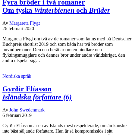
Fyra bröder i två romaner
Om tyska
Winterbienen
och
Brüder
Av
Margareta Flygt
26 februari 2020
Margareta Flygt om två av de romaner som fanns med på Deutscher
Buchpreis shortlist 2019 och som båda har två bröder som
huvudpersoner. Den ena berättar om en biodlare och
flyktingsmugglare och dennes bror under andra världskriget, den
andra utspelar sig…
Nordiska språk
Gyrðir Elíasson
Isländska författare (6)
Av
John Swedenmark
6 februari 2019
Gyrðir Elíasson är en av Islands mest respekterade, om än kanske
inte bäst säljande författare. Han är så kompromisslös i sitt