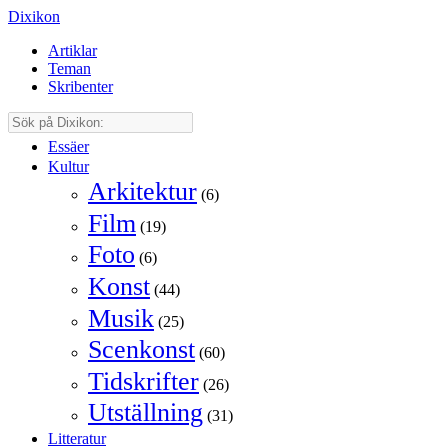
Dixikon
Artiklar
Teman
Skribenter
Essäer
Kultur
Arkitektur
(6)
Film
(19)
Foto
(6)
Konst
(44)
Musik
(25)
Scenkonst
(60)
Tidskrifter
(26)
Utställning
(31)
Litteratur