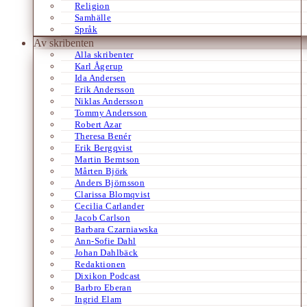
Religion
Samhälle
Språk
Av skribenten
Alla skribenter
Karl Ågerup
Ida Andersen
Erik Andersson
Niklas Andersson
Tommy Andersson
Robert Azar
Theresa Benér
Erik Bergqvist
Martin Berntson
Mårten Björk
Anders Björnsson
Clarissa Blomqvist
Cecilia Carlander
Jacob Carlson
Barbara Czarniawska
Ann-Sofie Dahl
Johan Dahlbäck
Redaktionen
Dixikon Podcast
Barbro Eberan
Ingrid Elam