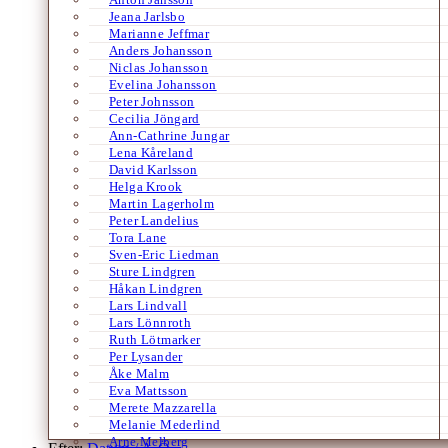
Jeana Jarlsbo
Marianne Jeffmar
Anders Johansson
Niclas Johansson
Evelina Johansson
Peter Johnsson
Cecilia Jöngard
Ann-Cathrine Jungar
Lena Kåreland
David Karlsson
Helga Krook
Martin Lagerholm
Peter Landelius
Tora Lane
Sven-Eric Liedman
Sture Lindgren
Håkan Lindgren
Lars Lindvall
Lars Lönnroth
Ruth Lötmarker
Per Lysander
Åke Malm
Eva Mattsson
Merete Mazzarella
Melanie Mederlind
Arne Melberg