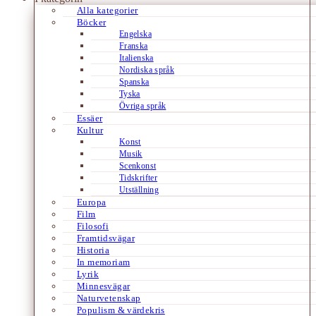
Alla kategorier
Böcker
Engelska
Franska
Italienska
Nordiska språk
Spanska
Tyska
Övriga språk
Essäer
Kultur
Konst
Musik
Scenkonst
Tidskrifter
Utställning
Europa
Film
Filosofi
Framtidsvägar
Historia
In memoriam
Lyrik
Minnesvägar
Naturvetenskap
Populism & värdekris