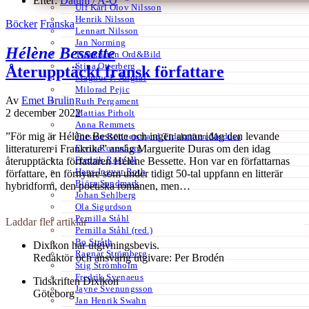
Efter:
Datum /
A-Ö
Ulf Karl Olov Nilsson
Henrik Nilsson
Böcker
Franska
Lennart Nilsson
Jan Norming
Hélène Bessette
Tidskriften Ord&Bild
Stina Otterberg
Återupptäckt fransk författare
Magnus P. Ängsal
Milorad Pejic
Av
Emet Brulin
Ruth Pergament
2 december 2022
Mattias Pirholt
Anna Remmets
”För mig är Hélène Bessette och ingen annan idag den levande
Torsten Rönnerstrand Tidskriften Medusa
Ervin Rosenberg
litteraturen i Frankrike” ansåg Marguerite Duras om den idag
Fredrik Rosvall
återupptäckta författaren Hélène Bessette. Hon var en författarnas
Hans-Ingvar Roth
författare, en förnyare som under tidigt 50-tal uppfann en litterär
Björn Sandmark
hybridform, den poetiska romanen, men…
Johan Sehlberg
Ola Sigurdson
Pernilla Ståhl
Laddar fler artiklar
Pernilla Ståhl (red.)
Bo Stråth
Dixikon har utgivningsbevis.
Ragnar Strömberg
Redaktör och ansvarig utgivare: Per Brodén
Stig Strömholm
Fredrik Svenaeus
Tidskriften Dixikon
Jayne Svenungsson
Göteborg
Jan Henrik Swahn