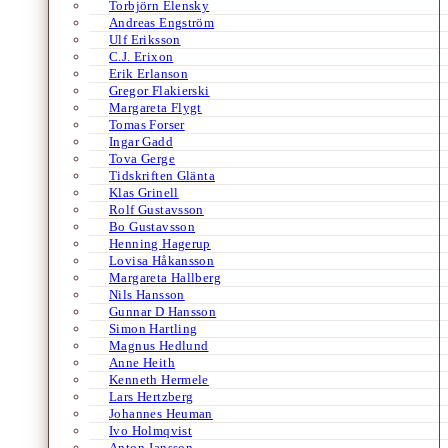
Torbjörn Elensky
Andreas Engström
Ulf Eriksson
C.J. Erixon
Erik Erlanson
Gregor Flakierski
Margareta Flygt
Tomas Forser
Ingar Gadd
Tova Gerge
Tidskriften Glänta
Klas Grinell
Rolf Gustavsson
Bo Gustavsson
Henning Hagerup
Lovisa Håkansson
Margareta Hallberg
Nils Hansson
Gunnar D Hansson
Simon Hartling
Magnus Hedlund
Anne Heith
Kenneth Hermele
Lars Hertzberg
Johannes Heuman
Ivo Holmqvist
Anton Jansson